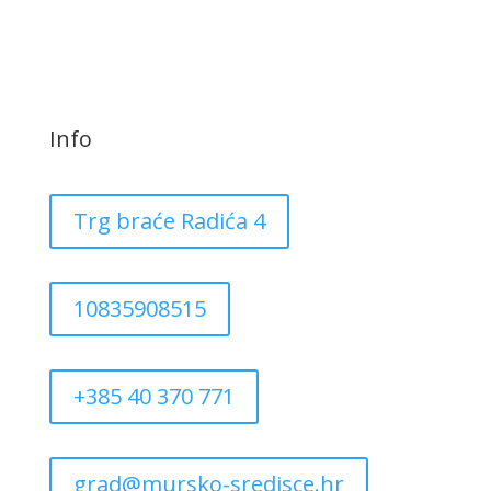
Info
Trg braće Radića 4
10835908515
+385 40 370 771
grad@mursko-sredisce.hr