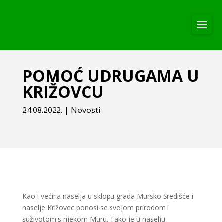
POMOĆ UDRUGAMA U
KRIŽOVCU
24.08.2022.
|
Novosti
Kao i većina naselja u sklopu grada Mursko Središće i
naselje Križovec ponosi se svojom prirodom i
suživotom s rijekom Muru. Tako je u naselju