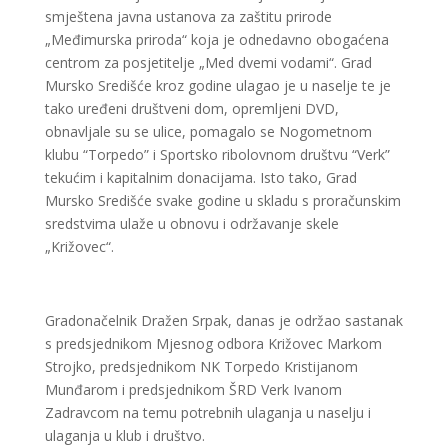
smještena javna ustanova za zaštitu prirode
„Međimurska priroda“ koja je odnedavno obogaćena
centrom za posjetitelje „Med dvemi vodami“. Grad
Mursko Središće kroz godine ulagao je u naselje te je
tako uređeni društveni dom, opremljeni DVD,
obnavljale su se ulice, pomagalo se Nogometnom
klubu “Torpedo” i Sportsko ribolovnom društvu “Verk”
tekućim i kapitalnim donacijama. Isto tako, Grad
Mursko Središće svake godine u skladu s proračunskim
sredstvima ulaže u obnovu i održavanje skele
„Križovec“.
Gradonačelnik Dražen Srpak, danas je održao sastanak
s predsjednikom Mjesnog odbora Križovec Markom
Strojko, predsjednikom NK Torpedo Kristijanom
Munđarom i predsjednikom ŠRD Verk Ivanom
Zadravcom na temu potrebnih ulaganja u naselju i
ulaganja u klub i društvo.