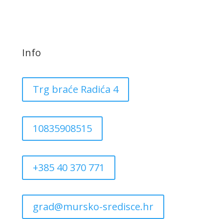
Info
Trg braće Radića 4
10835908515
+385 40 370 771
grad@mursko-sredisce.hr