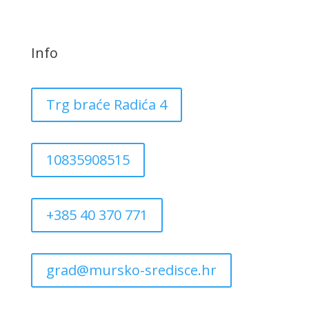
Info
Trg braće Radića 4
10835908515
+385 40 370 771
grad@mursko-sredisce.hr