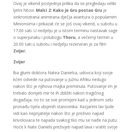
Ovaj je vikend posljednja prilika da se pregledaju veliki
ljetni hitovi.
Malci 2: Kako je Gru postao Gru
je
sinkronizirana animirana dječja avantura o popularnim
Minionsima i prikazat će se još ovaj vikend, u subotu u
17.00 sati. U nedjelju je u istom terminu nastavak sage
o superjunaku i polubogu
Thoru
, a večernji termin u
20.00 sati u subotu i nedjelju rezerviran je za film
Zvijer.
Zvijer
lba glumi doktora Natea Danielsa, udovca koji svoje
kćeri odvede na putovanje u Južnu Afriku nedugo
nakon što je njihova majka preminula. Putovanje im je
trebalo donijeti mir te ih zbližiti nakon tragičnog
događaja, no to se sve promijeni kad u jednom selu
pronađu tijela ubijenih stanovnika. Razjareni lav ljude
vidi kao neprijatelje nakon što je preživio napad
krivolovaca te napada svakog tko mu se nađe na putu.
Hoće li Nate Daniels preživjeti napad lava i vratiti svoje