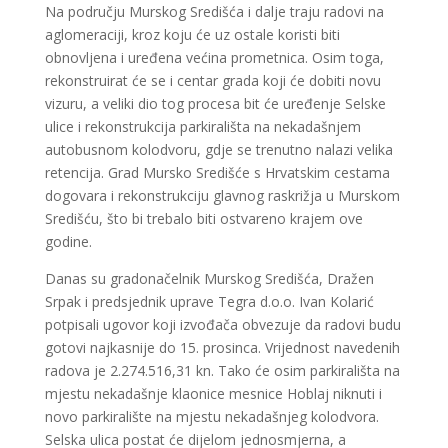
Na području Murskog Središća i dalje traju radovi na
aglomeraciji, kroz koju će uz ostale koristi biti
obnovljena i uređena većina prometnica. Osim toga,
rekonstruirat će se i centar grada koji će dobiti novu
vizuru, a veliki dio tog procesa bit će uređenje Selske
ulice i rekonstrukcija parkirališta na nekadašnjem
autobusnom kolodvoru, gdje se trenutno nalazi velika
retencija. Grad Mursko Središće s Hrvatskim cestama
dogovara i rekonstrukciju glavnog raskrižja u Murskom
Središću, što bi trebalo biti ostvareno krajem ove
godine.
Danas su gradonačelnik Murskog Središća, Dražen
Srpak i predsjednik uprave Tegra d.o.o. Ivan Kolarić
potpisali ugovor koji izvođača obvezuje da radovi budu
gotovi najkasnije do 15. prosinca. Vrijednost navedenih
radova je 2.274.516,31 kn. Tako će osim parkirališta na
mjestu nekadašnje klaonice mesnice Hoblaj niknuti i
novo parkiralište na mjestu nekadašnjeg kolodvora.
Selska ulica postat će dijelom jednosmjerna, a