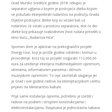
Grad Mursko Središće godine 2018. otkupio je
separator ugljena u kojem je postojeća zbirka kojom
se pokušalo interpretirati rudarstvo na području Grada.
Dijelovi postojeće zbirke koji su vezani baš uz
rudarstvo će ostati u prostoru separatora, dok će dio
zbirke koji prikazuje svakodnevni život rudara preseliti u
etno kuću „Rudarova hiža“.
Spomen dom je apliciran na prekogranični projekt
Energy tour, koji je prošle godine odobren i krenuo u
provođenje. Kroz taj se projekt osiguralo 112.000,00
eura za uređenje interijera multimedijalnom opremom,
vitrinama, informativnim panoima i sličnom
muzejskom opremom. To nije završetak ulaganja jer
je Grad i ove godine radove na intereptacijskom centru
prijavio na Ministarstvo kulture.
Prije same instalacije opreme, potrebno je izvršiti i
radove na podnim i stropnim konstrukcijama i
elektroinstalacijama. Raspisana je jednostavna nabava