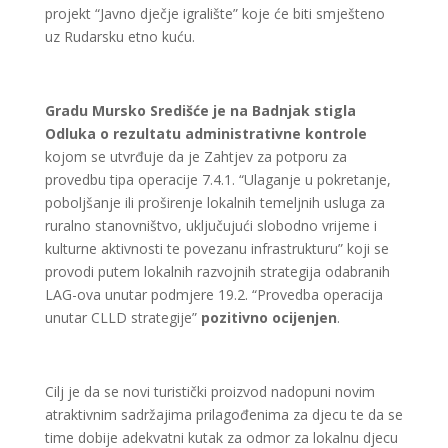
projekt “Javno dječje igralište” koje će biti smješteno
uz Rudarsku etno kuću.
Gradu Mursko Središće je na Badnjak stigla
Odluka o rezultatu administrativne kontrole
kojom se utvrđuje da je Zahtjev za potporu za
provedbu tipa operacije 7.4.1. “Ulaganje u pokretanje,
poboljšanje ili proširenje lokalnih temeljnih usluga za
ruralno stanovništvo, uključujući slobodno vrijeme i
kulturne aktivnosti te povezanu infrastrukturu” koji se
provodi putem lokalnih razvojnih strategija odabranih
LAG-ova unutar podmjere 19.2. “Provedba operacija
unutar CLLD strategije”
pozitivno ocijenjen
.
Cilj je da se novi turistički proizvod nadopuni novim
atraktivnim sadržajima prilagođenima za djecu te da se
time dobije adekvatni kutak za odmor za lokalnu djecu