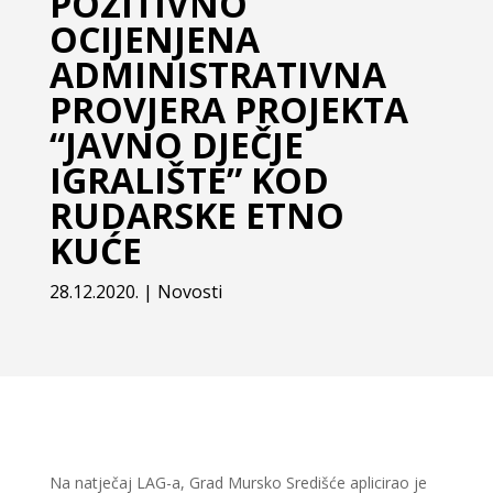
POZITIVNO
OCIJENJENA
ADMINISTRATIVNA
PROVJERA PROJEKTA
“JAVNO DJEČJE
IGRALIŠTE” KOD
RUDARSKE ETNO
KUĆE
28.12.2020.
|
Novosti
Na natječaj LAG-a, Grad Mursko Središće aplicirao je