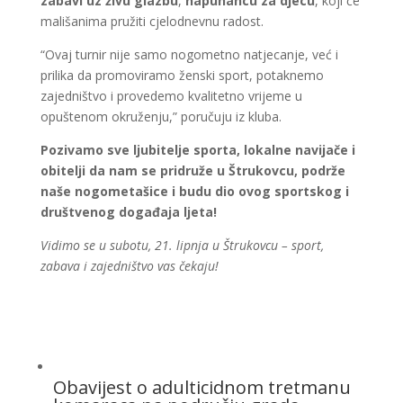
zabavi uz živu glazbu
,
napuhancu za djecu
, koji će
mališanima pružiti cjelodnevnu radost.
“Ovaj turnir nije samo nogometno natjecanje, već i
prilika da promoviramo ženski sport, potaknemo
zajedništvo i provedemo kvalitetno vrijeme u
opuštenom okruženju,” poručuju iz kluba.
Pozivamo sve ljubitelje sporta, lokalne navijače i
obitelji da nam se pridruže u Štrukovcu, podrže
naše nogometašice i budu dio ovog sportskog i
društvenog događaja ljeta!
Vidimo se u subotu, 21. lipnja u Štrukovcu – sport,
zabava i zajedništvo vas čekaju!
Obavijest o adulticidnom tretmanu