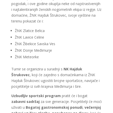
pogodak, i ove godine okuplja neke od najstrastvenijih
i najtalentiranijih ženskih nogometnih ekipa iz regije. Uz
domaćine, ŽNK Hajduk Štrukovec, svoje vještine na
terenu pokazat će i:
ŽNK Zlatice Belica
ŽNK Lavice Celine
ŽNK Žibekice Savska Ves
ŽNK Donje Međimurje
ŽNK Meteorke
Turnir se organizira u suradnji s
NK Hajduk
Štrukovec
, koji će zajedno s domaćinkama iz ŽNK
Hajduk Štrukovec ugostiti brojne sportašice, navijače i
posjetitelje iz svih krajeva Međimurja i šire.
Uzbudljiv sportski program
pratit će i bogat
zabavni sadržaj
za sve generacije. Posjetitelji će moći
uživati u
Bogatoj gastronomskoj ponudi
,
večernjoj