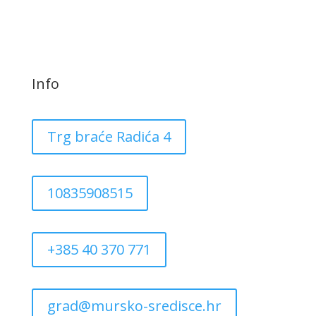
Info
Trg braće Radića 4
10835908515
+385 40 370 771
grad@mursko-sredisce.hr