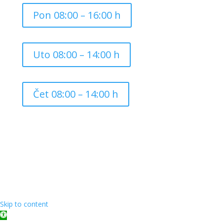
Pon 08:00 – 16:00 h
Uto 08:00 – 14:00 h
Čet 08:00 – 14:00 h
Copyright ©
2026
Grad Mursko Središće | Razvijeno sa
❤️ od
InTeh
Skip to content
Open toolbar