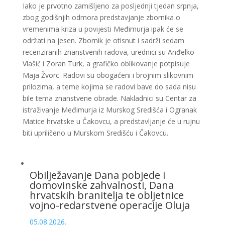
Iako je prvotno zamišljeno za posljednji tjedan srpnja,
zbog godišnjih odmora predstavjanje zbornika o
vremenima kriza u povijesti Međimurja ipak će se
održati na jesen. Zbornik je otisnut i sadrži sedam
recenziranih znanstvenih radova, urednici su Anđelko
Vlašić i Zoran Turk, a grafičko oblikovanje potpisuje
Maja Žvorc. Radovi su obogaćeni i brojnim slikovnim
prilozima, a teme kojima se radovi bave do sada nisu
bile tema znanstvene obrade. Nakladnici su Centar za
istraživanje Međimurja iz Murskog Središća i Ogranak
Matice hrvatske u Čakovcu, a predstavljanje će u rujnu
biti upriličeno u Murskom Središću i Čakovcu.
Obilježavanje Dana pobjede i
domovinske zahvalnosti, Dana
hrvatskih branitelja te obljetnice
vojno-redarstvene operacije Oluja
05.08.2026.