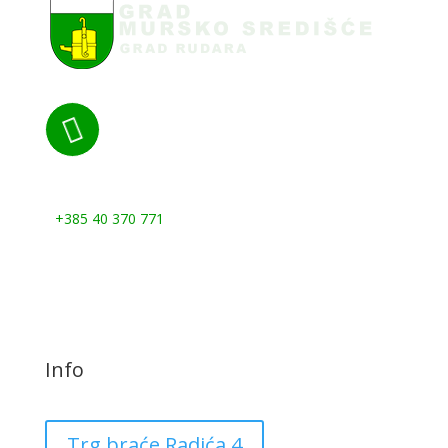

Nazovite nas:
+385 40 370 771
Info
Trg braće Radića 4