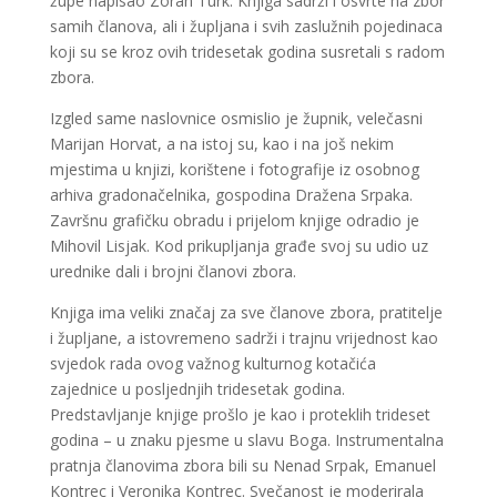
župe napisao Zoran Turk. Knjiga sadrži i osvrte na zbor
samih članova, ali i župljana i svih zaslužnih pojedinaca
koji su se kroz ovih tridesetak godina susretali s radom
zbora.
Izgled same naslovnice osmislio je župnik, velečasni
Marijan Horvat, a na istoj su, kao i na još nekim
mjestima u knjizi, korištene i fotografije iz osobnog
arhiva gradonačelnika, gospodina Dražena Srpaka.
Završnu grafičku obradu i prijelom knjige odradio je
Mihovil Lisjak. Kod prikupljanja građe svoj su udio uz
urednike dali i brojni članovi zbora.
Knjiga ima veliki značaj za sve članove zbora, pratitelje
i župljane, a istovremeno sadrži i trajnu vrijednost kao
svjedok rada ovog važnog kulturnog kotačića
zajednice u posljednjih tridesetak godina.
Predstavljanje knjige prošlo je kao i proteklih trideset
godina – u znaku pjesme u slavu Boga. Instrumentalna
pratnja članovima zbora bili su Nenad Srpak, Emanuel
Kontrec i Veronika Kontrec. Svečanost je moderirala