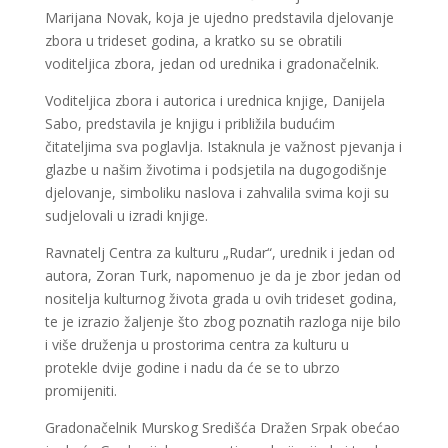
Marijana Novak, koja je ujedno predstavila djelovanje
zbora u trideset godina, a kratko su se obratili
voditeljica zbora, jedan od urednika i gradonačelnik.
Voditeljica zbora i autorica i urednica knjige, Danijela
Sabo, predstavila je knjigu i približila budućim
čitateljima sva poglavlja. Istaknula je važnost pjevanja i
glazbe u našim životima i podsjetila na dugogodišnje
djelovanje, simboliku naslova i zahvalila svima koji su
sudjelovali u izradi knjige.
Ravnatelj Centra za kulturu „Rudar“, urednik i jedan od
autora, Zoran Turk, napomenuo je da je zbor jedan od
nositelja kulturnog života grada u ovih trideset godina,
te je izrazio žaljenje što zbog poznatih razloga nije bilo
i više druženja u prostorima centra za kulturu u
protekle dvije godine i nadu da će se to ubrzo
promijeniti.
Gradonačelnik Murskog Središća Dražen Srpak obećao