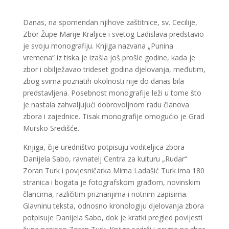
Danas, na spomendan njihove zaštitnice, sv. Cecilije,
Zbor Župe Marije Kraljice i svetog Ladislava predstavio
je svoju monografiju. Knjiga nazvana „Punina
vremena“ iz tiska je izašla još prošle godine, kada je
zbor i obilježavao trideset godina djelovanja, međutim,
zbog svima poznatih okolnosti nije do danas bila
predstavljena. Posebnost monografije leži u tome što
je nastala zahvaljujući dobrovoljnom radu članova
zbora i zajednice. Tisak monografije omogućio je Grad
Mursko Središće.
Knjiga, čije uredništvo potpisuju voditeljica zbora
Danijela Sabo, ravnatelj Centra za kulturu „Rudar“
Zoran Turk i povjesničarka Mirna Ladašić Turk ima 180
stranica i bogata je fotografskom građom, novinskim
člancima, različitim priznanjima i notnim zapisima.
Glavninu teksta, odnosno kronologiju djelovanja zbora
potpisuje Danijela Sabo, dok je kratki pregled povijesti