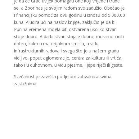
je da će Grad uvijek pomagati one koji vrijede i trude
se, a Zbor nas je svojim radom sve zadužio. Obećao je
i financijsku pomoć za ovu godinu u iznosu od 5.000,00
kuna. Aludirajući na naslov knjige, zaključio je da bi
Punina vremena mogla biti ostvarena ukoliko stvari
stoje dobro. A da bi stvari stajale dobro, moramo činiti
dobro, kako u materijalnom smislu, u vidu
infrastrukturnih radova i svega što je u našem gradu
vidljivo, poput aglomeracije, centra za kulturu ili vrtića,
tako i u duhovnom, u vidu pjesme, lijepe riječi ili geste.
Svečanost je završila podjelom zahvalnica svima
zaslužnima.