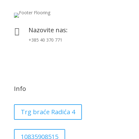
Nazovite nas:

+385 40 370 771
Info
Trg braće Radića 4
10835908515