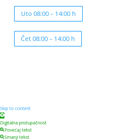
Uto 08:00 – 14:00 h
Čet 08:00 – 14:00 h
Copyright ©
2026
Grad Mursko Središće | Razvijeno sa
❤️ od
InTeh
Skip to content
Open toolbar
Digitalna pristupačnost
Povećaj tekst
Smanji tekst