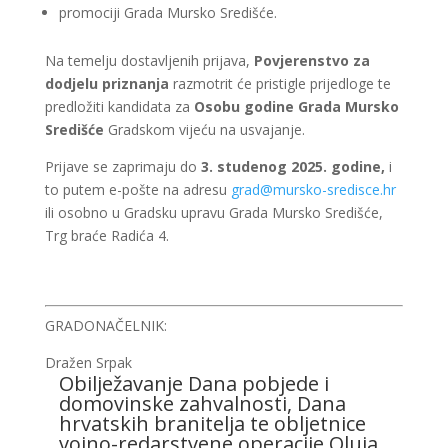
promociji Grada Mursko Središće.
Na temelju dostavljenih prijava,
Povjerenstvo za
dodjelu priznanja
razmotrit će pristigle prijedloge te
predložiti kandidata za
Osobu godine Grada Mursko
Središće
Gradskom vijeću na usvajanje.
Prijave se zaprimaju do
3. studenog 2025. godine
,
i
to putem e-pošte na adresu
grad@mursko-sredisce.hr
ili osobno u Gradsku upravu Grada Mursko Središće,
Trg braće Radića 4.
GRADONAČELNIK:
Dražen Srpak
Obilježavanje Dana pobjede i
domovinske zahvalnosti, Dana
hrvatskih branitelja te obljetnice
vojno-redarstvene operacije Oluja