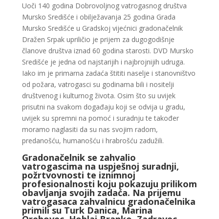
Uoči 140 godina Dobrovoljnog vatrogasnog društva
Mursko Središće i obilježavanja 25 godina Grada
Mursko Središće u Gradskoj vijećnici gradonačelnik
Dražen Srpak upriličio je prijem za dugogodišnje
članove društva iznad 60 godina starosti. DVD Mursko
Središće je jedna od najstarijih i najbrojnijih udruga.
Iako im je primarna zadaća štititi naselje i stanovništvo
od požara, vatrogasci su godinama bili i nositelji
društvenog i kulturnog života. Osim što su uvijek
prisutni na svakom događaju koji se odvija u gradu,
uvijek su spremni na pomoć i suradnju te također
moramo naglasiti da su nas svojim radom,
predanošću, humanošću i hrabrošću zadužili.
Gradonačelnik se zahvalio
vatrogascima na uspješnoj suradnji,
požrtvovnosti te iznimnoj
profesionalnosti koju pokazuju prilikom
obavljanja svojih zadaća. Na prijemu
vatrogasaca zahvalnicu gradonačelnika
primili su Turk Danica, Marina