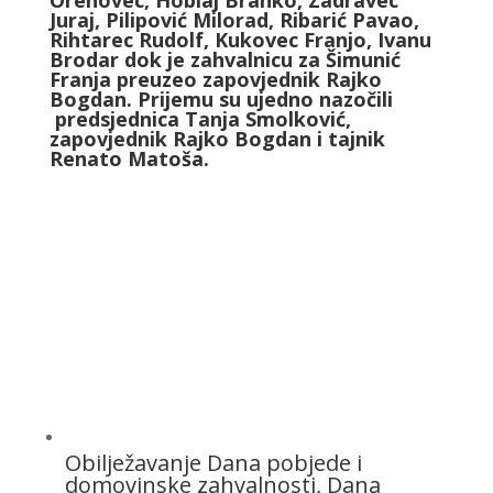
Orehovec, Hoblaj Branko, Zadravec
Juraj, Pilipović Milorad, Ribarić Pavao,
Rihtarec Rudolf, Kukovec Franjo, Ivanu
Brodar dok je zahvalnicu za Šimunić
Franja preuzeo zapovjednik Rajko
Bogdan. Prijemu su ujedno nazočili
predsjednica Tanja Smolković,
zapovjednik Rajko Bogdan i tajnik
Renato Matoša.
Obilježavanje Dana pobjede i
domovinske zahvalnosti, Dana