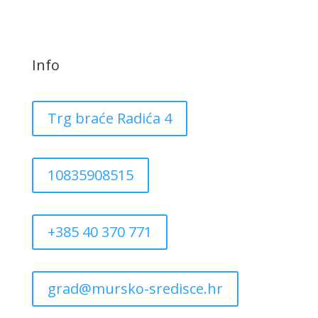
Info
Trg braće Radića 4
10835908515
+385 40 370 771
grad@mursko-sredisce.hr