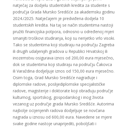
natječaj za dodjelu studentskih kredita za studente s
područja Grada Mursko Središće za akademsku godinu
2024./2025. Natječajem je predviđena dodjela 10
studentskih kredita. Na taj se način studentima nastoji
pružiti financijska potpora, odnosno u određenoj mjeri
smanjiti troškovi studiranja, koji su nerijetko vrlo visoki.
Tako se studentima koji studiraju na području Zagreba
ili drugih udaljenijih gradova u Republici Hrvatskoj ili
inozemstvu osigurava iznos od 200,00 eura mjesečno,
dok se studentima koji studiraju na području Čakovca
ili Varaždina dodjeljuje iznos od 150,00 eura mjesečno.
Osim toga, Grad Mursko Središće nagrađuje i
diplomske radove, poslijediplomske specijalističke
radove, magisterije i doktorate koji obrađuju područje
kulturnog, sportskog, gospodarskog i inog života
vezanog uz područje grada Mursko Središće. Autorima
najbolje ocijenjenih radova dodjeljuje se novčana
nagrada u iznosu od 600,00 eura. Navedene se mjere
svake godine nastoje unaprijediti, poboljšati i