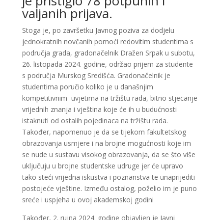
je pristiglo 78 potpunih i
valjanih prijava.
Stoga je, po završetku Javnog poziva za dodjelu
jednokratnih novčanih pomoći redovitim studentima s
područja grada, gradonačelnik Dražen Srpak u subotu,
26. listopada 2024. godine, održao prijem za studente
s područja Murskog Središća. Gradonačelnik je
studentima poručio koliko je u današnjim
kompetitivnim uvjetima na tržištu rada, bitno stjecanje
vrijednih znanja i vještina koje će ih u budućnosti
istaknuti od ostalih pojedinaca na tržištu rada.
Također, napomenuo je da se tijekom fakultetskog
obrazovanja usmjere i na brojne mogućnosti koje im
se nude u sustavu visokog obrazovanja, da se što više
uključuju u brojne studentske udruge jer će upravo
tako steći vrijedna iskustva i poznanstva te unaprijediti
postojeće vještine. Između ostalog, poželio im je puno
sreće i uspjeha u ovoj akademskoj godini
Također, 2. rujna 2024. godine objavljen je Javni