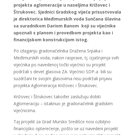
projekta aglomeracije u naseljima Križovec i
Štrukovec. Sjednici Gradskog vijeća prisustvovala
je direktorica Međimurskih voda Sunčana Glavina
sa suradnikom Dariom Banom koji su vijećnike
upoznali s planom i provedbom projekta kao i
financijskom konstrukcijom istog.
Po izlaganju gradonačelnika Dražena Srpaka i
Međimurskih voda, nakon rasprave, tj. izjašnjenja svih
vijećnika po navedenoj točki vijećnici su projekt
podržali s devet glasova ZA. Vijećnici SDP-a bili su
suzdržani te svojim glasovima nisu podržali prijavu
projekta Aglomeracija Križovec i Štrukovec.
Križovec i Štrukovec također zaslužuju dobiti
Aglomeraciju – istaknuo je gradonačelnik gradskim
vijećnicima.
Taj projekt za Grad Mursko Središće nosi ozbiljno
financijsko opterećenje, pošto se uz navedeni projekt