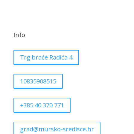
Info
Trg braće Radića 4
10835908515
+385 40 370 771
grad@mursko-sredisce.hr