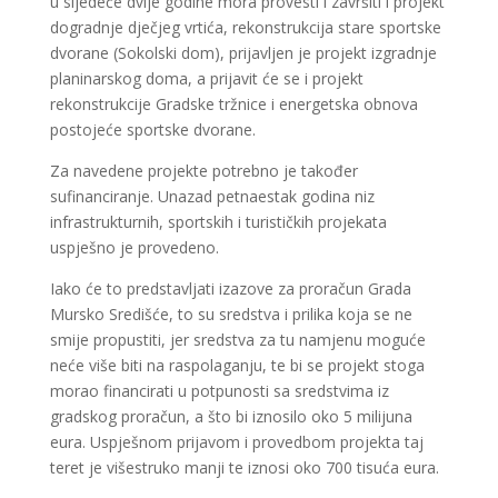
u sljedeće dvije godine mora provesti i završiti i projekt
dogradnje dječjeg vrtića, rekonstrukcija stare sportske
dvorane (Sokolski dom), prijavljen je projekt izgradnje
planinarskog doma, a prijavit će se i projekt
rekonstrukcije Gradske tržnice i energetska obnova
postojeće sportske dvorane.
Za navedene projekte potrebno je također
sufinanciranje. Unazad petnaestak godina niz
infrastrukturnih, sportskih i turističkih projekata
uspješno je provedeno.
Iako će to predstavljati izazove za proračun Grada
Mursko Središće, to su sredstva i prilika koja se ne
smije propustiti, jer sredstva za tu namjenu moguće
neće više biti na raspolaganju, te bi se projekt stoga
morao financirati u potpunosti sa sredstvima iz
gradskog proračun, a što bi iznosilo oko 5 milijuna
eura. Uspješnom prijavom i provedbom projekta taj
teret je višestruko manji te iznosi oko 700 tisuća eura.