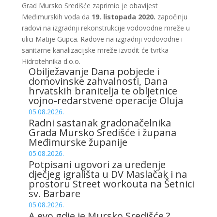
Grad Mursko Središće zaprimio je obavijest
Međimurskih voda da
19. listopada 2020.
započinju
radovi na izgradnji rekonstrukcije vodovodne mreže u
ulici Matije Gupca. Radove na izgradnji vodovodne i
sanitarne kanalizacijske mreže izvodit će tvrtka
Hidrotehnika d.o.o.
Obilježavanje Dana pobjede i
domovinske zahvalnosti, Dana
hrvatskih branitelja te obljetnice
vojno-redarstvene operacije Oluja
05.08.2026.
Radni sastanak gradonačelnika
Grada Mursko Središće i župana
Međimurske županije
05.08.2026.
Potpisani ugovori za uređenje
dječjeg igrališta u DV Maslačak i na
prostoru Street workouta na Šetnici
sv. Barbare
05.08.2026.
A evo gdje je Mursko Središće ?