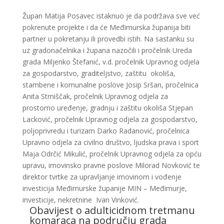
Župan Matija Posavec istaknuo je da podržava sve već
pokrenute projekte i da će Međimurska županija biti
partner u pokretanju ili provedbi istih. Na sastanku su
uz gradonačelnika i župana nazočili i pročelnik Ureda
grada Miljenko Štefanić, v.d. pročelnik Upravnog odjela
za gospodarstvo, graditeljstvo, zaštitu okoliša,
stambene i komunalne poslove Josip Sršan, pročelnica
Anita Strniščak, pročelnik Upravnog odjela za
prostorno uređenje, gradnju i zaštitu okoliša Stjepan
Lacković, pročelnik Upravnog odjela za gospodarstvo,
poljoprivredu i turizam Darko Radanović, pročelnica
Upravno odjela za civilno društvo, ljudska prava i sport
Maja Odrčić Mikulić, pročelnik Upravnog odjela za opću
upravu, imovinsko pravne poslove Milorad Novković te
direktor tvrtke za upravljanje imovinom i vođenje
investicija Međimurske županije MIN – Međimurje,
investicije, nekretnine Ivan Vinković.
Obavijest o adulticidnom tretmanu
komaraca na području grada