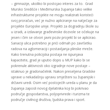
– gimnazije, ukoliko bi postojao interes za to. Grad
Mursko Središće i Međimurska županija tako velike
infrastrukturne projekte ne mogu realizirati koristeći
svoj proračun, već je nužno apliciranje na natječaje za
projekte Europske unije. Projekti za dogradnju škole su
u izradi, a izdavanje građevinske dozvole se očekuje na
jesen i čim se otvori javni poziv projekt bi se aplicirao.
Sanaciji ulica potrebno je prići odmah po završetku
radova na aglomeraciji i postavljanja plinske mreže.
Kako trenutna policijska postaja ne ispunjava
kapacitete, grad je uputio dopis u MUP kako bi se
pokrenule aktivnosti oko izgradnje nove postaje –
istaknuo je gradonačelnik. Nakon preseljena Gradske
uprave u nekadašnju upravu smješteni su županijski i
državni uredi. Osim već postojećih ureda u planu je da
županija zaposli novog djelatnika koji bi pokrivao
područje gospodarstva, poljoprivrede i turizma te
područje civilnog društva, ljudska prava i sport.