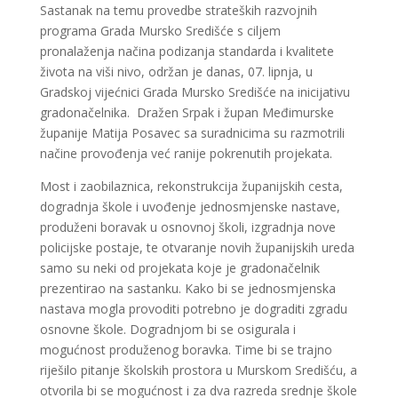
Sastanak na temu provedbe strateških razvojnih
programa Grada Mursko Središće s ciljem
pronalaženja načina podizanja standarda i kvalitete
života na viši nivo, održan je danas, 07. lipnja, u
Gradskoj vijećnici Grada Mursko Središće na inicijativu
gradonačelnika. Dražen Srpak i župan Međimurske
županije Matija Posavec sa suradnicima su razmotrili
načine provođenja već ranije pokrenutih projekata.
Most i zaobilaznica, rekonstrukcija županijskih cesta,
dogradnja škole i uvođenje jednosmjenske nastave,
produženi boravak u osnovnoj školi, izgradnja nove
policijske postaje, te otvaranje novih županijskih ureda
samo su neki od projekata koje je gradonačelnik
prezentirao na sastanku. Kako bi se jednosmjenska
nastava mogla provoditi potrebno je dograditi zgradu
osnovne škole. Dogradnjom bi se osigurala i
mogućnost produženog boravka. Time bi se trajno
riješilo pitanje školskih prostora u Murskom Središću, a
otvorila bi se mogućnost i za dva razreda srednje škole