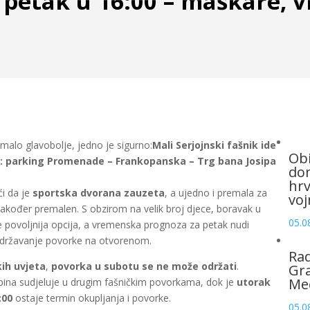
 petak u 16:00 – maškare, v
malo glavobolje, jedno je sigurno:
Mali Serjojnski fašnik ide
Obi
sta: parking Promenade – Frankopanska – Trg bana Josipa
dom
hrv
ći da je
sportska dvorana zauzeta
, a ujedno i premala za
voj
akođer premalen. S obzirom na velik broj djece, boravak u
05.0
e povoljnija opcija, a vremenska prognoza za petak nudi
a održavanje povorke na otvorenom.
Rad
ih uvjeta
,
povorka u subotu se ne može održati
.
Gra
Me
ina sudjeluje u drugim fašničkim povorkama, dok je
utorak
:00
ostaje termin okupljanja i povorke.
05.0