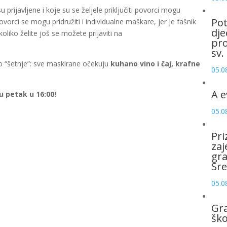
rijavljene i koje su se željele priključiti povorci mogu
Pot
vorci se mogu pridružiti i individualne maškare, jer je fašnik
dje
iko želite još se možete prijaviti na
pro
sv.
o “šetnje”: sve maskirane očekuju
kuhano vino i čaj, krafne
05.0
A e
u petak u 16:00!
05.0
Pri
zaj
gr
Sre
05.0
Gr
šk