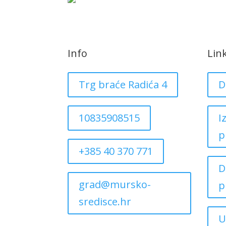
Info
Lin
Trg braće Radića 4
D
10835908515
I
p
+385 40 370 771
D
grad@mursko-
p
sredisce.hr
U