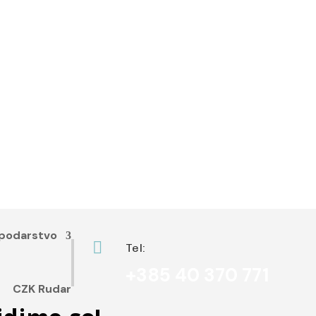
podarstvo

Tel:
+385 40 370 771
CZK Rudar