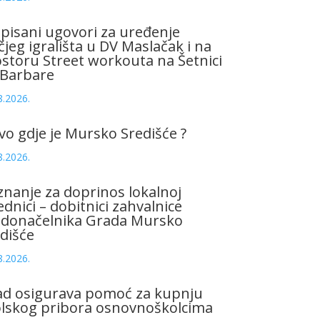
pisani ugovori za uređenje
čjeg igrališta u DV Maslačak i na
storu Street workouta na Šetnici
 Barbare
8.2026.
vo gdje je Mursko Središće ?
8.2026.
znanje za doprinos lokalnoj
ednici – dobitnici zahvalnice
adonačelnika Grada Mursko
dišće
8.2026.
ad osigurava pomoć za kupnju
olskog pribora osnovnoškolcima