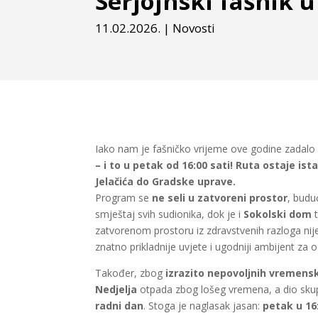
Serjojnski fašnik u
11.02.2026.
|
Novosti
Iako nam je fašničko vrijeme ove godine zadalo 
– i to u petak od 16:00 sati! Ruta ostaje i
Jelačića do Gradske uprave.
Program se
ne seli u zatvoreni prostor
, budu
smještaj svih sudionika, dok je i
Sokolski dom
t
zatvorenom prostoru iz zdravstvenih razloga nij
znatno prikladnije uvjete i ugodniji ambijent z
Također, zbog
izrazito nepovoljnih vremensk
Nedjelja
otpada zbog lošeg vremena, a dio skup
radni dan
. Stoga je naglasak jasan:
petak u 16