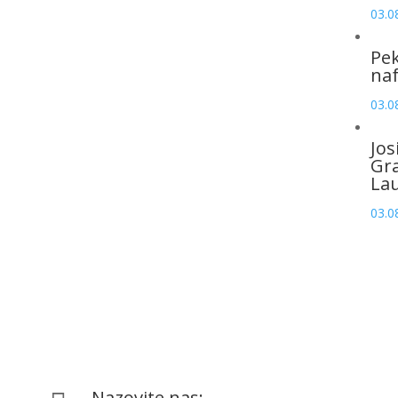
03.0
Pek
naf
03.0
Jos
Gr
La
03.0
Nazovite nas: