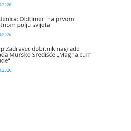
8.2026.
lenica: Oldtimeri na prvom
tnom polju svijeta
8.2026.
ip Zadravec dobitnik nagrade
ada Mursko Središće „Magna cum
ude“
8.2026.