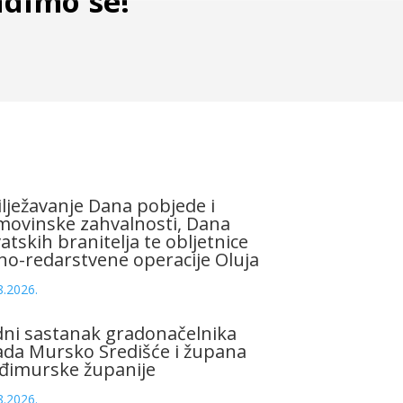
idimo se!
lježavanje Dana pobjede i
ovinske zahvalnosti, Dana
atskih branitelja te obljetnice
no-redarstvene operacije Oluja
8.2026.
ni sastanak gradonačelnika
da Mursko Središće i župana
đimurske županije
8.2026.