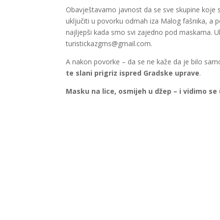
Obavještavamo javnost da se sve skupine koje su p
uključiti u povorku odmah iza Malog fašnika, a po
najljepši kada smo svi zajedno pod maskama. Ukol
turistickazgms@gmail.com.
A nakon povorke – da se ne kaže da je bilo sam
te slani prigriz ispred Gradske uprave
.
Masku na lice, osmijeh u džep – i vidimo se 