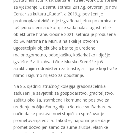
postavljeni zvonik sv. Barbare i street work out sprave
za vježbanje. Uz samu šetnicu 2017.g. otvoreni je novi
Centar za kulturu „Rudar“, a 2019.g. povišeni je
protupoplavni zidić te je izgrađena ljetna pozornica te
još jedna sjenica u kojoj se sada nalazi ugostiteljski
objekt brze hrane. Godine 2021. šetnica je produžena
do Sv. Martina na Muri, a na skeli je otvoren
ugostiteljski objekt Skela bar te je uređeno
malonogometno, odbojkaško, košarkaško i dječje
igralište. Svi ti zahvati čine Mursko Središće još
atraktivnijim odredištem za turiste, ali i ljude koji traže
mirno i sigurno mjesto za opuštanje.
Na 85. sjednici stručnog kolegija gradonačelnika
zaduženi je savjetnik za gospodarstvo, graditeljstvo,
zaštitu okoliša, stambene i komunalne poslove za
uređenje pošljunčanog dijela šetnice sv. Barbare na
način da se postave novi stupići za sprečavanje
prometovanja vozila. Također, napominje se da je
promet dozvoljen samo za žurne službe, vlasnike