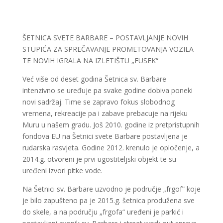
ŠETNICA SVETE BARBARE – POSTAVLJANJE NOVIH
STUPIĆA ZA SPREČAVANJE PROMETOVANJA VOZILA
TE NOVIH IGRALA NA IZLETIŠTU „FUSEK“
Već više od deset godina Šetnica sv. Barbare
intenzivno se uređuje pa svake godine dobiva poneki
novi sadržaj. Time se zapravo fokus slobodnog
vremena, rekreacije pa i zabave prebacuje na rijeku
Muru u našem gradu. Još 2010. godine iz pretpristupnih
fondova EU na Šetnici svete Barbare postavljena je
rudarska rasvjeta. Godine 2012. krenulo je opločenje, a
2014.g. otvoreni je prvi ugostiteljski objekt te su
uređeni izvori pitke vode.
Na Šetnici sv. Barbare uzvodno je područje „frgof“ koje
je bilo zapušteno pa je 2015.g. šetnica produžena sve
do skele, a na području „frgofa“ uređeni je parkić i