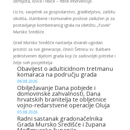
zemljišta, lovce i ribiče – hitne intervencije.
Uz to, savjetnik za gospodarstvo, graditeljstvo, zaštitu
okoliša, stambene i komunalne poslove zadužen je za
postavljanje kombiniranog igrala na izletištu „Fusek“
Mursko Središće.
Grad Mursko Središće nastavlja stvarati ugodan
prostor za sve generacije, čineći Šetnicu sv. Barbare
jedinstvenim dijelom grada koji će zadovoljiti potrebe i
želje svih posjetitelja.
Obavijest o adulticidnom tretmanu
komaraca na području grada
08.08.2026.
Obilježavanje Dana pobjede i
domovinske zahvalnosti, Dana
hrvatskih branitelja te obljetnice
vojno-redarstvene operacije Oluja
05.08.2026.
Radni sastanak gradonačelnika
Grada Mursko Središće i župana