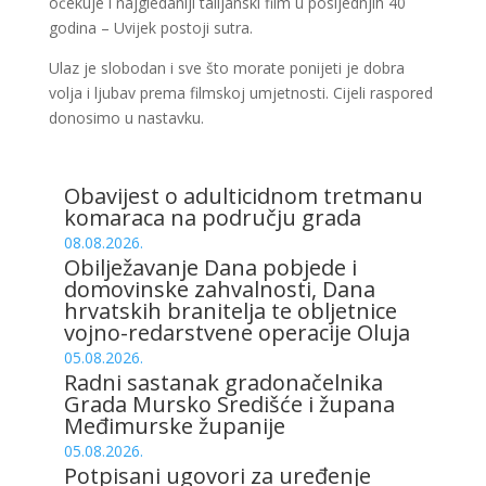
očekuje i najgledaniji talijanski film u posljednjih 40
godina – Uvijek postoji sutra.
Ulaz je slobodan i sve što morate ponijeti je dobra
volja i ljubav prema filmskoj umjetnosti. Cijeli raspored
donosimo u nastavku.
Obavijest o adulticidnom tretmanu
komaraca na području grada
08.08.2026.
Obilježavanje Dana pobjede i
domovinske zahvalnosti, Dana
hrvatskih branitelja te obljetnice
vojno-redarstvene operacije Oluja
05.08.2026.
Radni sastanak gradonačelnika
Grada Mursko Središće i župana
Međimurske županije
05.08.2026.
Potpisani ugovori za uređenje