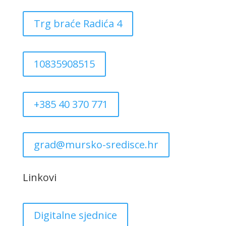
Trg braće Radića 4
10835908515
+385 40 370 771
grad@mursko-sredisce.hr
Linkovi
Digitalne sjednice