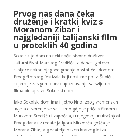
Prvog nas dana čeka
druženje i kratki kviz s
Moranom Zibar i
najgledaniji talijanski film
u proteklih 40 godina
Sokolski je dom na neki način stvorio društveni i
kulturni život Murskog Središća, a danas, gotovo
stoljeće nakon njegove gradnje postat će i domom
Prvog filmskog festivala koji nosi ime po Ivi Šubiću,
kojem je zasigurno prvo upoznavanje sa svijetom
filma bio upravo Sokolski dom.
Iako Sokolski dom ima i ljetno kino, zbog vremenskih
uvjeta otvorenje se seli tamo gdje je priča s filmom u
Murskom Središću i započela, u njegovoj unutrašnjosti.
Prvog dana uz redatelja Igora Mirkovića gošća je
Morana Zibar, a gledatelje nakon kratkog kviza