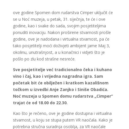
ove godine Spomen dom rudarstva Cimper uključit će
se u Noć muzeja, u petak, 31. siječnja, te će i ove
godine, kao i svake do sada, svojim posjetiteljima
ponuditi inovaciju. Nakon proširene stvarnosti prošle
godine, ove je nadodana i virtualna stvarnost, pa će
tako posjetitelji moći doživjeti ambijent jame Maj 3,
okolinu, unutrašnjost, a u konačnici i vidjeti što je
pošlo po zlu kod strašne nesreće.
Sve posjetitelje već tradicionalno čeka i kuhano
vino i čaj, kao i vrijedna nagradna igra. Sam
početak bit će obilježen i kratkom kazališnom
točkom u izvedbi Anje Zanjko i Siniše Obadića.
Noć muzeja u Spomen domu rudarstva „Cimper“
trajat će od 18.00 do 22.30.
Kao što je rečeno, ove je godine dostupna i virtualna
stvarnost, u koju se stupa putem VR naočala. Kako je
potrebna stručna suradnja osoblja, za VR naočale