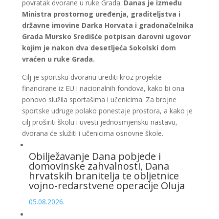
povratak dvorane u ruke Grada.
Danas je između
Ministra prostornog uređenja, graditeljstva i
državne imovine Darka Horvata i gradonačelnika
Grada Mursko Središće potpisan darovni ugovor
kojim je nakon dva desetljeća Sokolski dom
vraćen u ruke Grada.
Cilj je sportsku dvoranu urediti kroz projekte
financirane iz EU i nacionalnih fondova, kako bi ona
ponovo služila sportašima i učenicima. Za brojne
sportske udruge polako ponestaje prostora, a kako je
cilj proširiti školu i uvesti jednosmjensku nastavu,
dvorana će služiti i učenicima osnovne škole.
Obilježavanje Dana pobjede i
domovinske zahvalnosti, Dana
hrvatskih branitelja te obljetnice
vojno-redarstvene operacije Oluja
05.08.2026.