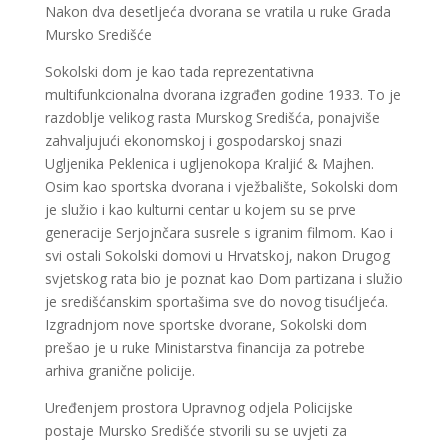
Nakon dva desetljeća dvorana se vratila u ruke Grada
Mursko Središće
Sokolski dom je kao tada reprezentativna
multifunkcionalna dvorana izgrađen godine 1933. To je
razdoblje velikog rasta Murskog Središća, ponajviše
zahvaljujući ekonomskoj i gospodarskoj snazi
Ugljenika Peklenica i ugljenokopa Kraljić & Majhen.
Osim kao sportska dvorana i vježbalište, Sokolski dom
je služio i kao kulturni centar u kojem su se prve
generacije Serjojnčara susrele s igranim filmom. Kao i
svi ostali Sokolski domovi u Hrvatskoj, nakon Drugog
svjetskog rata bio je poznat kao Dom partizana i služio
je središćanskim sportašima sve do novog tisućljeća.
Izgradnjom nove sportske dvorane, Sokolski dom
prešao je u ruke Ministarstva financija za potrebe
arhiva granične policije.
Uređenjem prostora Upravnog odjela Policijske
postaje Mursko Središće stvorili su se uvjeti za