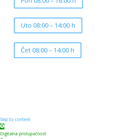
Pon 08:00 – 16:00 h
Uto 08:00 – 14:00 h
Čet 08:00 – 14:00 h
Copyright ©
2026
Grad Mursko Središće | Razvijeno sa
❤️ od
InTeh
Skip to content
Open toolbar
Digitalna pristupačnost