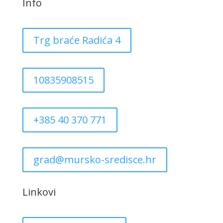
Info
Trg braće Radića 4
10835908515
+385 40 370 771
grad@mursko-sredisce.hr
Linkovi