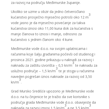
za razvoj na području Međimurske županije.
Ukoliko se uzme u obzir da jedno četveročlano
3
kućanstvo prosječno mjesečno potroši oko 12 m
vode jasno je da mjesečno povećanje za takva
kućanstva iznosi oko 11,00 kuna dok za kućanstva s
manje članova to iznosi i manje, odnosno za
kućanstvo s jednim članom oko 4 kune.
Međimurske vode d.o.o. na svojim uplatnicama i
računima koje šalju građanima počevši od studenog i
prosinca 2021. godine prikazuju u naknadi za razvoj i
3
naknadu za zaštitu izvorišta – 0,5 kn/m
te naknadu za
3
uslužno područje – 1,5 kn/m
te je stoga u računima
naveden pogrešan iznos naknade za razvoj od 3,50
3
kn/m
.
Grad Mursko Središće upozorio je Međimurske vode
d.o.o. na tu činjenice te je tražio da sve korisnike s
područja grada Međimurske vode d.o.o. obavijeste da
3
3
naknada za razvoj iznosi 1,5 kn/m
a ne 3,5 kn/m