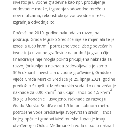
investicije u vodne građevine kao npr. produljenje
vodovodne mreže, izgradnja vodovodne mreže u
novim ulicama, rekonstrukcija vodovodne mreže,
izgradnja odvodnje itd.
Počevši od 2010. godine naknada za razvoj na
području Grada Mursko Središće nije se mijenjala te je
3
iznosila 0,60 kn/m
potrošene vode. Zbog povećanih
investicija u vodne građevine na području grada čije
financiranje nije mogla pokriti prikupljena naknada za
razvoj (prikupljena naknada zadovoljavala je samo
30% ukupnih investicija u vodne građevine), Gradsko
vijeće Grada Mursko Središće je 25. lipnja 2021. godine
predložilo Skupštini Međimurskih voda d.o.o. povećanje
3
3
naknade za 0,90 kn/m
na ukupni iznos od 1,5 kn/m
što je u konačnici i usvojeno. Naknada za razvoj u
Gradu Mursko Središće od 1,5 kn po kubnom metru
potrošene vode predstavlja svojevrstan srednji iznos
kojeg općine i gradovi Međimurske županije imaju
utvrđenog u Odluci Međimurskih voda d.o.o. o naknadi