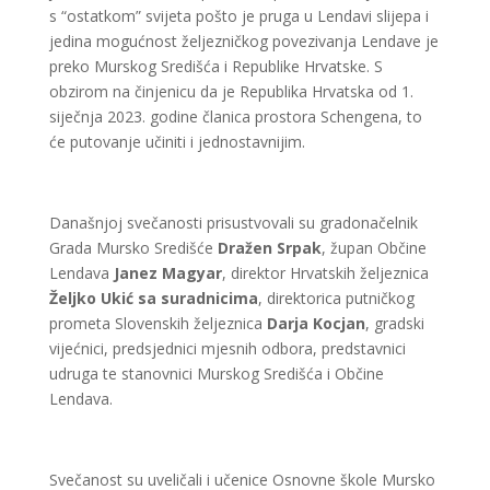
s “ostatkom” svijeta pošto je pruga u Lendavi slijepa i
jedina mogućnost željezničkog povezivanja Lendave je
preko Murskog Središća i Republike Hrvatske. S
obzirom na činjenicu da je Republika Hrvatska od 1.
siječnja 2023. godine članica prostora Schengena, to
će putovanje učiniti i jednostavnijim.
Današnjoj svečanosti prisustvovali su gradonačelnik
Grada Mursko Središće
Dražen Srpak
, župan Občine
Lendava
Janez Magyar
, direktor Hrvatskih željeznica
Željko Ukić sa suradnicima
, direktorica putničkog
prometa Slovenskih željeznica
Darja Kocjan
, gradski
vijećnici, predsjednici mjesnih odbora, predstavnici
udruga te stanovnici Murskog Središća i Občine
Lendava.
Svečanost su uveličali i učenice Osnovne škole Mursko