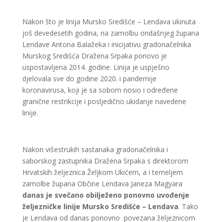
Nakon što je linija Mursko Središće – Lendava ukinuta
još devedesetih godina, na zamolbu ondašnjeg župana
Lendave Antona Balažeka i inicijativu gradonačelnika
Murskog Središća Dražena Srpaka ponovo je
uspostavljena 2014. godine. Linija je uspješno
djelovala sve do godine 2020. i pandemije
koronavirusa, koji je sa sobom nosio i određene
granične restrikcije i posljedično ukidanje navedene
linije.
Nakon višestrukih sastanaka gradonačelnika i
saborskog zastupnika Dražena Srpaka s direktorom
Hrvatskih željeznica Željkom Ukićem, a i temeljem
zamolbe župana Občine Lendava Janeza Magyara
danas je svečano obilježeno ponovno uvođenje
željezničke linije Mursko Središće – Lendava
. Tako
je Lendava od danas ponovno povezana željeznicom