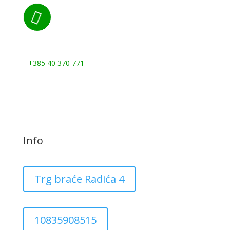

Nazovite nas:
+385 40 370 771
Info
Trg braće Radića 4
10835908515