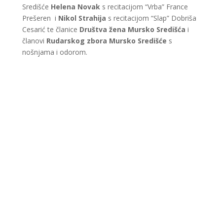
Središće
Helena Novak
s recitacijom “Vrba” France
Prešeren i
Nikol Strahija
s recitacijom “Slap” Dobriša
Cesarić te članice
Društva žena Mursko Središća
i
članovi
Rudarskog zbora Mursko Središće
s
nošnjama i odorom.