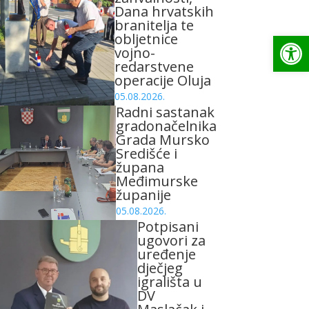
Dana hrvatskih
branitelja te
Op
obljetnice
vojno-
redarstvene
operacije Oluja
05.08.2026.
Radni sastanak
gradonačelnika
Grada Mursko
Središće i
župana
Međimurske
županije
05.08.2026.
Potpisani
ugovori za
uređenje
dječjeg
igrališta u
DV