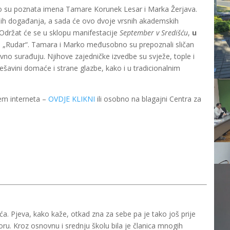
ro su poznata imena Tamare Korunek Lesar i Marka Žerjava.
anih događanja, a sada će ovo dvoje vrsnih akademskih
 Održat će se u sklopu manifestacije
September v Središću
,
u
u „Rudar“. Tamara i Marko međusobno su prepoznali sličan
zivno surađuju. Njihove zajedničke izvedbe su svježe, tople i
šavini domaće i strane glazbe, kako i u tradicionalnim
tem interneta –
OVDJE KLIKNI
ili osobno na blagajni Centra za
a. Pjeva, kako kaže, otkad zna za sebe pa je tako još prije
u. Kroz osnovnu i srednju školu bila je članica mnogih