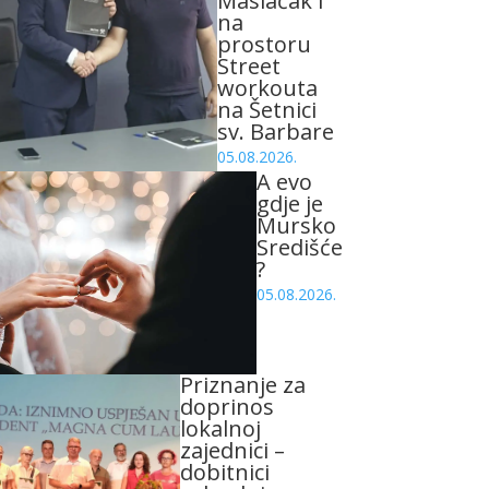
Maslačak i
na
prostoru
Street
workouta
na Šetnici
sv. Barbare
05.08.2026.
A evo
gdje je
Mursko
Središće
?
05.08.2026.
Priznanje za
doprinos
lokalnoj
zajednici –
dobitnici