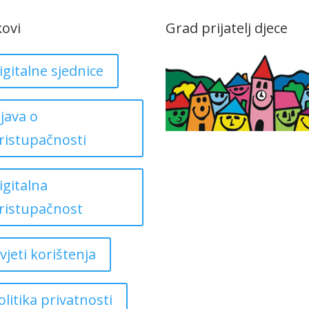
kovi
Grad prijatelj djece
igitalne sjednice
zjava o
ristupačnosti
igitalna
ristupačnost
vjeti korištenja
olitika privatnosti