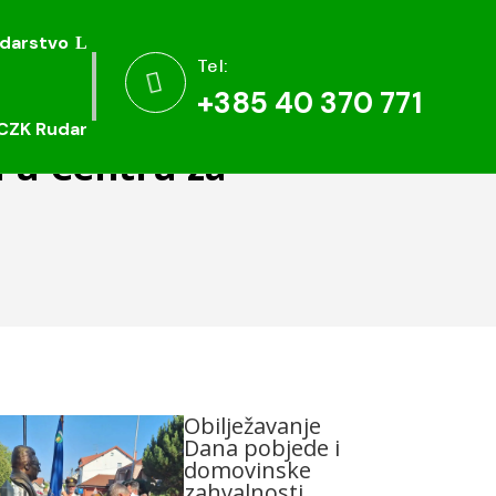
darstvo
darstvo
Tel:
Tel:


+385 40 370 771
+385 40 370 771
CZK Rudar
CZK Rudar
 u Centru za
Obilježavanje
Dana pobjede i
domovinske
zahvalnosti,