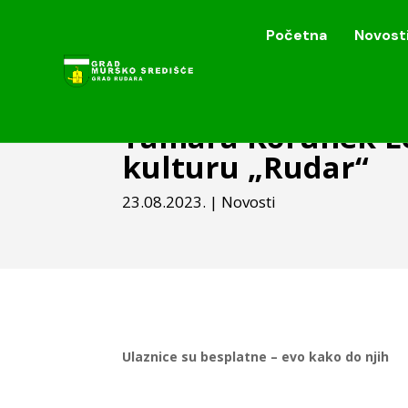
Početna
Novost
Početna
Novost
Tamara Korunek Les
kulturu „Rudar“
23.08.2023.
|
Novosti
Ulaznice su besplatne – evo kako do njih