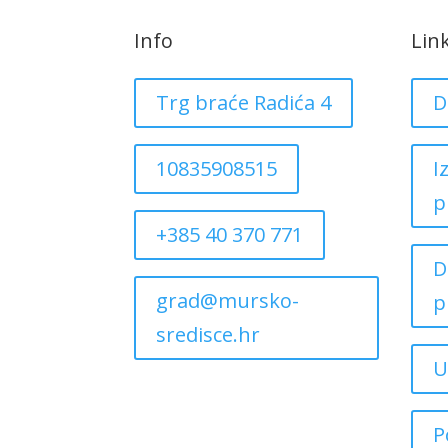
Info
Lin
Trg braće Radića 4
D
10835908515
I
p
+385 40 370 771
D
grad@mursko-
p
sredisce.hr
U
P