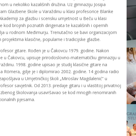
umom u nekoliko kazališnih družina. Uz gimnaziju Josipa
am Glazbene škole u Varaždinu u klasi profesorice Blanke
 Akademiji za glazbu i scensku umjetnost u Beču u klasi
 kod brojnih poznatih dirigenata te kazališnih i opernih
vlja u rodnom Međimurju. Trenutačno se bavi organizacijom
rojektima klasične, popularne i tradicijske glazbe.
 profesor gitare. Rođen je u Čakovcu 1979. godine. Nakon
le u Čakovcu, upisuje prirodoslovno-matematičku gimnaziju u
ždinu. 1998. godine upisao je studij klasične gitare na
na Römera, gdje je i diplomirao 2002. godine. 14 godina radio
 zapošljava u Umjetničkoj školi „Miroslav Magdalenić“ u
esor savjetnik. Od 2013. predaje gitaru i u vlastitoj privatnoj
glazbenog školovanja usavršavao se kod mnogih renomiranih
icionalnih pjesama.