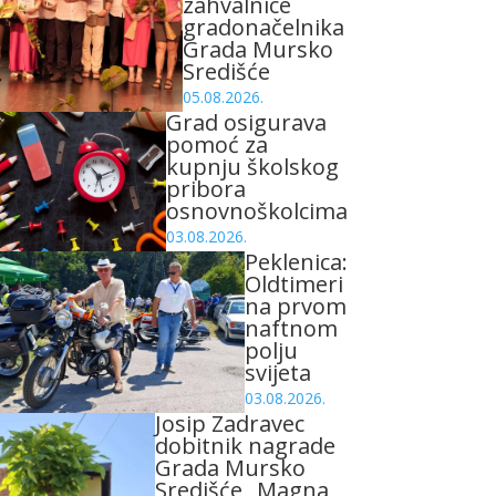
zahvalnice
gradonačelnika
Grada Mursko
Središće
05.08.2026.
Grad osigurava
pomoć za
kupnju školskog
pribora
osnovnoškolcima
03.08.2026.
Peklenica:
Oldtimeri
na prvom
naftnom
polju
svijeta
03.08.2026.
Josip Zadravec
dobitnik nagrade
Grada Mursko
Središće „Magna