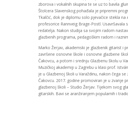
zborova i vokalnih skupina te se uz to bavila gl
Štolcera Slavenskog pohađala je pripremni progr
Tkalčić, dok je diplomu solo pjevačice stekla na
profesorice Rannveig Brage-Postl. Usavršavala se
redatelja. Nakon studija sa svojim radom nasta
glazbenih programa, pedagoškim radom i raznim p
Marko Žerjav, akademski je glazbenik gitarist i
završene osnovne škole i osnovne glazbene ško
Čakovcu, a potom i srednju Glazbenu školu u Vara
Muzičkoj akademiji u Zagrebu u klasi prof. Istvá
je u Glazbenoj školi u Varaždinu, nakon čega se
Čakovcu. 2017. godine promoviran je u zvanje prof
glazbenoj školi – Studio Žerjav. Tijekom svog 
gitarskih. Bavi se aranžiranjem popularnih i trad