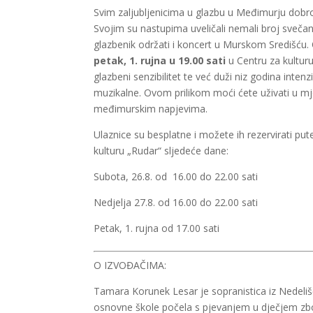
Svim zaljubljenicima u glazbu u Međimurju dob
Svojim su nastupima uveličali nemali broj sveč
glazbenik održati i koncert u Murskom Središću.
petak, 1. rujna u 19.00 sati
u Centru za kultur
glazbeni senzibilitet te već duži niz godina inten
muzikalne. Ovom prilikom moći ćete uživati u mje
međimurskim napjevima.
Ulaznice su besplatne i možete ih rezervirati pu
kulturu „Rudar“ sljedeće dane:
Subota, 26.8. od 16.00 do 22.00 sati
Nedjelja 27.8. od 16.00 do 22.00 sati
Petak, 1. rujna od 17.00 sati
O IZVOĐAČIMA:
Tamara Korunek Lesar je sopranistica iz Nedelišć
osnovne škole počela s pjevanjem u dječjem zbor