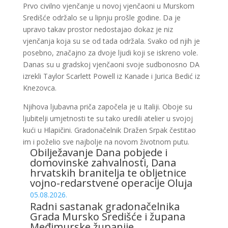
Prvo civilno vjenčanje u novoj vjenčaoni u Murskom
Središće održalo se u lipnju prošle godine. Da je
upravo takav prostor nedostajao dokaz je niz
vjenčanja koja su se od tada održala. Svako od njih je
posebno, značajno za dvoje ljudi koji se iskreno vole.
Danas su u gradskoj vjenčaoni svoje sudbonosno DA
izrekli Taylor Scarlett Powell iz Kanade i Jurica Bedić iz
Knezovca.
Njihova ljubavna priča započela je u Italiji. Oboje su
ljubitelji umjetnosti te su tako uredili atelier u svojoj
kući u Hlapičini. Gradonačelnik Dražen Srpak čestitao
im i poželio sve najbolje na novom životnom putu.
Obilježavanje Dana pobjede i
domovinske zahvalnosti, Dana
hrvatskih branitelja te obljetnice
vojno-redarstvene operacije Oluja
05.08.2026.
Radni sastanak gradonačelnika
Grada Mursko Središće i župana
Međimurske županije