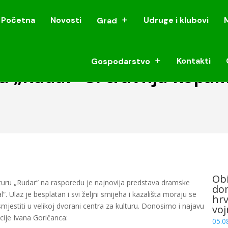
Početna
Novosti
Udruge i klubovi
Grad
Početna
Novosti
Udruge i klubovi
Grad
Kontakti
Gospodarstvo
Kontakti
Gospodarstvo
u „Rudar“ 3. travnja kopa
Obi
kulturu „Rudar“ na rasporedu je najnovija predstava dramske
dom
 Ulaz je besplatan i svi željni smijeha i kazališta moraju se
hrv
mjestiti u velikoj dvorani centra za kulturu. Donosimo i najavu
voj
ije Ivana Goričanca:
05.0