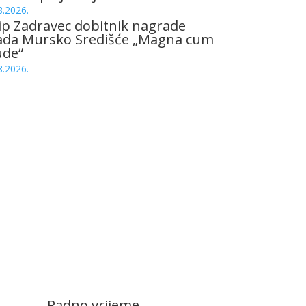
8.2026.
ip Zadravec dobitnik nagrade
ada Mursko Središće „Magna cum
ude“
8.2026.
Radno vrijeme