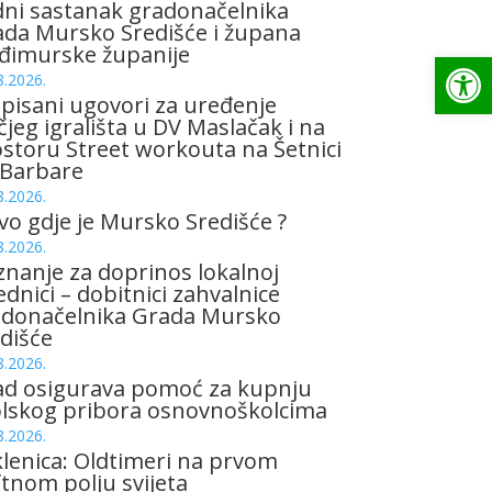
ni sastanak gradonačelnika
da Mursko Središće i župana
đimurske županije
Op
8.2026.
pisani ugovori za uređenje
čjeg igrališta u DV Maslačak i na
storu Street workouta na Šetnici
 Barbare
8.2026.
vo gdje je Mursko Središće ?
8.2026.
znanje za doprinos lokalnoj
ednici – dobitnici zahvalnice
adonačelnika Grada Mursko
dišće
8.2026.
ad osigurava pomoć za kupnju
olskog pribora osnovnoškolcima
8.2026.
lenica: Oldtimeri na prvom
tnom polju svijeta