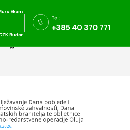
Murs Ekom
Murs Ekom
Tel:
Tel:


+385 40 370 771
+385 40 370 771
CZK Rudar
CZK Rudar
mo „Kanal“
lježavanje Dana pobjede i
ovinske zahvalnosti, Dana
atskih branitelja te obljetnice
no-redarstvene operacije Oluja
8.2026.