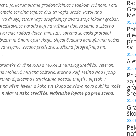
Rad
jetiti je, korumpirana gradonačelnica s tankom većinom. Petu
Gra
omalo servilna tajnica drži tri vogla ureda. Rezolutna
Me
. Na drugoj strani vage svagdašnjeg života stoje lokalni grobar,
05.0
redstavnica naroda koji na važnosti dobiva samo u izborno
Pot
tvorenje radova dolazi ministar. Sprema se epski protokol
dje
s bizarnim činom opstrukcije. Slijedi čudesno kamuflirana noćna
pro
sv.
e za vrijeme izvedbe predstave službena fotografkinja niti
i …
05.0
A e
 dramske družine KUD-a MURA iz Murskog Središća. Veterani
05.0
na Moharić, Mirjana Šoštarić, Marina Rajf, Melita Nađ i Josip
Pri
im dijalozima i trijalozima postižu smijeh i pljesak u
zaj
e na višem levelu, a kako sve skupa završava nova publika može
gr
Sre
K Rudar Mursko Središće. Nabrusite lopate pa pred scenu.
05.0
Gr
šk
03.0
Pek
naf