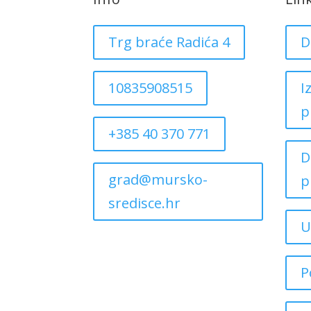
Trg braće Radića 4
D
10835908515
I
p
+385 40 370 771
D
grad@mursko-
p
sredisce.hr
U
P