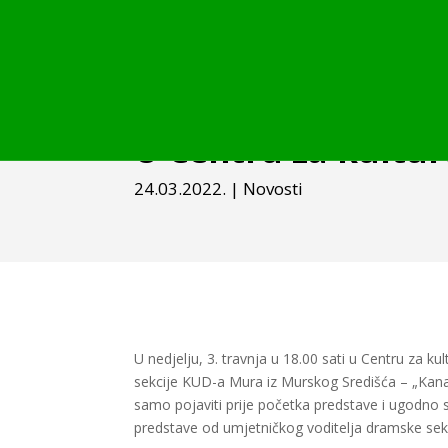
U Centru za kultur
24.03.2022.
|
Novosti
U nedjelju, 3. travnja u 18.00 sati u Centru za 
sekcije KUD-a Mura iz Murskog Središća – „Kanal“.
samo pojaviti prije početka predstave i ugodno s
predstave od umjetničkog voditelja dramske sekc