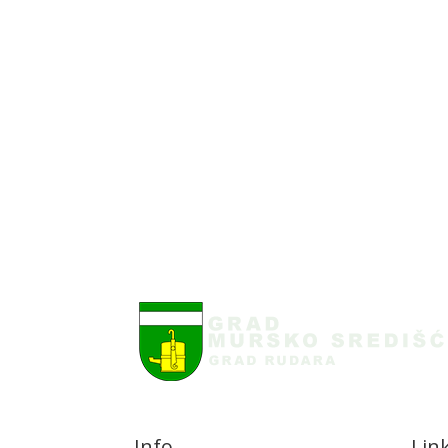
Info
Lin