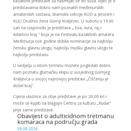
kazališne predstave za nasmijati se do suza. Riječ je o
predstavama dobro nam poznatih međimurskih
amaterskih sastava, dramske sekcije KUD-a Jeronim i
KUU Društvo žena Gornji Kraljevec. U subotu u 19.00
sati na rasporedu je predstava „ Eva, vura, raj i
Adamov kraj “ koja je na Festivalu kazališnih amatera
Međimurja ove godine dobila nominacije za najbolju
žensku glavnu ulogu, najbolju mušku glavnu ulogu te
najbolju predstavu.
U nedjelju u istom terminu možete pogledati dobro
nam poznatu glumačku ekipu iz susjednog Gornjeg
Kraljevca u svojoj najnovijoj predstavi „Čiščenju je
došel kraj“.
Cijena ulaznice za obje predstave je po 20,00 kn i
može se kupiti na blagajni Centra za kulturu „Rudar“
prije same predstave.
Obavijest o adulticidnom tretmanu
komaraca na području grada
08.08.2026.