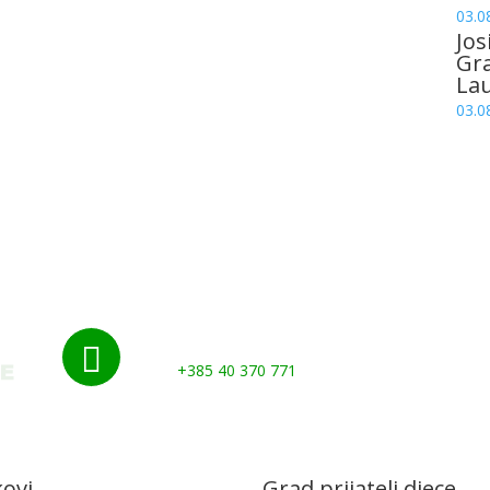
03.0
Jos
Gr
La
03.0
Nazovite nas:

+385 40 370 771
kovi
Grad prijatelj djece