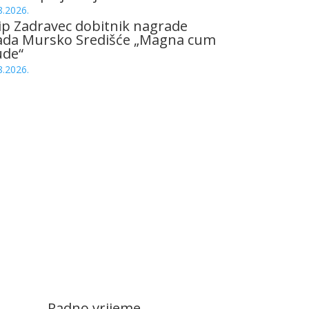
8.2026.
ip Zadravec dobitnik nagrade
ada Mursko Središće „Magna cum
ude“
8.2026.
Radno vrijeme