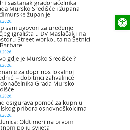
ni sastanak gradonačelnika
da Mursko Središće i župana
đimurske županije
Op
8.2026.
pisani ugovori za uređenje
čjeg igrališta u DV Maslačak i na
storu Street workouta na Šetnici
 Barbare
8.2026.
vo gdje je Mursko Središće ?
8.2026.
znanje za doprinos lokalnoj
ednici – dobitnici zahvalnice
adonačelnika Grada Mursko
dišće
8.2026.
ad osigurava pomoć za kupnju
olskog pribora osnovnoškolcima
8.2026.
lenica: Oldtimeri na prvom
tnom polju svijeta