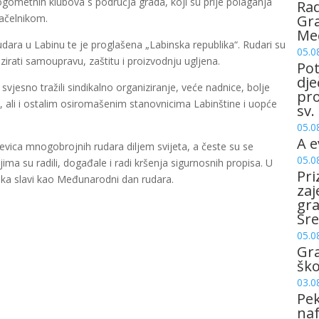
 nogometnih klubova s područja grada, koji su prije polaganja
Rad
načelnikom.
Gra
Me
dara u Labinu te je proglašena „Labinska republika“. Rudari su
05.0
izirati samoupravu, zaštitu i proizvodnju ugljena.
Pot
dje
svjesno tražili sindikalno organiziranje, veće nadnice, bolje
pro
, ali i ostalim osiromašenim stanovnicima Labinštine i uopće
sv.
05.0
A e
vica mnogobrojnih rudara diljem svijeta, a česte su se
05.0
jima su radili, događale i radi kršenja sigurnosnih propisa. U
Pri
ujka slavi kao Međunarodni dan rudara.
zaj
gr
Sre
05.0
Gr
šk
03.0
Pek
naf