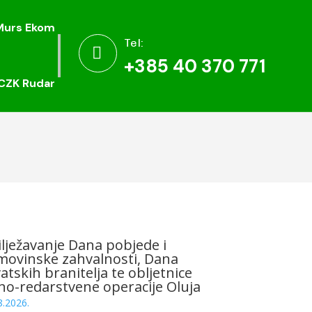
Murs Ekom
Murs Ekom
Tel:
Tel:


+385 40 370 771
+385 40 370 771
CZK Rudar
CZK Rudar
lježavanje Dana pobjede i
ovinske zahvalnosti, Dana
atskih branitelja te obljetnice
no-redarstvene operacije Oluja
8.2026.