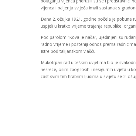
polaganju vijenca pridružili su se i predstavnici
vijenca i paljenja svijeća imali sastanak s grado
Dana 2. ožujka 1921. godine počela je pobuna ru
uspjeli u kratko vrijeme trajanja republike, organ
Pod parolom “Kova je naša”, ujedinjeni su rudari 
radno vrijeme i pošteniji odnos prema radnicima
Istre pod talijanskom vlašću.
Mukotrpan rad u teškim uvjetima bio je svakodne
nesreće, osim zbog loših i nesigurnih uvjeta u ko
čast svim tim hrabrim ljudima u svijetu se 2. ož