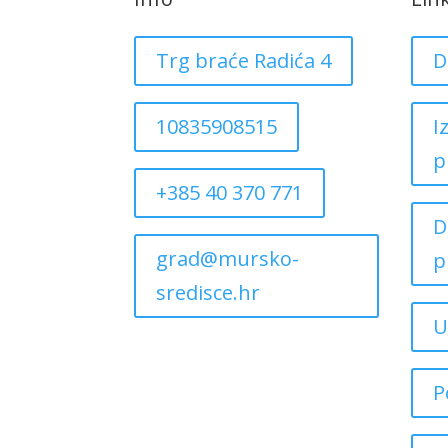
Trg braće Radića 4
D
10835908515
I
p
+385 40 370 771
D
grad@mursko-
p
sredisce.hr
U
P