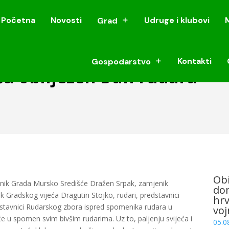
Početna
Novosti
Udruge i klubovi
Grad
Početna
Novosti
Udruge i klubovi
Grad
Kontakti
Gospodarstvo
Kontakti
Gospodarstvo
u obilježen Dan rudara
Obi
nik Grada Mursko Središće Dražen Srpak, zamjenik
dom
k Gradskog vijeća Dragutin Stojko, rudari, predstavnici
hrv
dstavnici Rudarskog zbora ispred spomenika rudara u
voj
jeće u spomen svim bivšim rudarima. Uz to, paljenju svijeća i
05.0