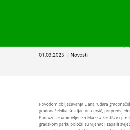
U Murskom Središć
01.03.2025.
|
Novosti
Povodom obilježavanja Dana rudara gradonačel
gradonačelnika Kristijan Antolović, potpredsjedni
Podružnice umirovljenika Mursko Središće i pre
gradskom parku položili su vijenac i zapalili svi