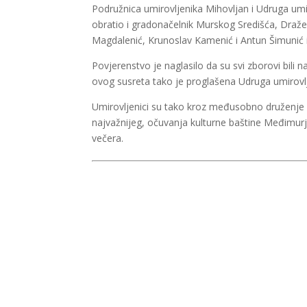
Podružnica umirovljenika Mihovljan i Udruga umi
obratio i gradonačelnik Murskog Središća, Draže
Magdalenić, Krunoslav Kamenić i Antun Šimunić 
Povjerenstvo je naglasilo da su svi zborovi bili 
ovog susreta tako je proglašena Udruga umirovl
Umirovljenici su tako kroz međusobno druženje i
najvažnijeg, očuvanja kulturne baštine Međimurja.
večera.