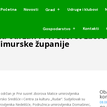
Početna
Novosti
Udruge i klubovi
Grad
Početna
Novosti
Udruge i klubovi
Grad
Kontakti
Gospodarstvo
Kontakti
Gospodarstvo
u održan Prvi susret zboro
imurske županije
Oba
održan je Prvi susret zborova Matice umirovljenika
ko
ko Središće i Centra za kulturu „Rudar“. Sudjelovali su
08.0
irovljenika Nedelišće, Podružnica umirovljenika Domašinec,