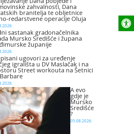
lježavanje Dana pobjede i
ovinske zahvalnosti, Dana
atskih branitelja te obljetnice
Op
no-redarstvene operacije Oluja
8.2026.
ni sastanak gradonačelnika
da Mursko Središće i župana
đimurske županije
8.2026.
pisani ugovori za uređenje
čjeg igrališta u DV Maslačak i na
storu Street workouta na Šetnici
 Barbare
8.2026.
A evo
gdje je
Mursko
Središće
?
05.08.2026.