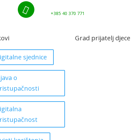
Nazovite nas:

+385 40 370 771
kovi
Grad prijatelj djece
igitalne sjednice
zjava o
ristupačnosti
igitalna
ristupačnost