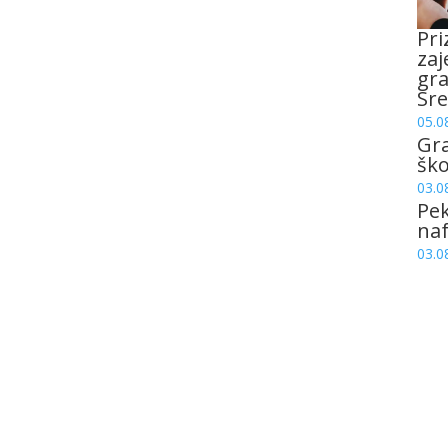
Pri
zaj
gr
Sre
05.0
Gr
šk
03.0
Pek
naf
03.0