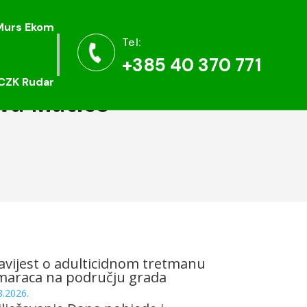
Murs Ekom
Murs Ekom
Tel:
Tel:


+385 40 370 771
+385 40 370 771
CZK Rudar
CZK Rudar
va Matice
vijest o adulticidnom tretmanu
maraca na području grada
8.2026.