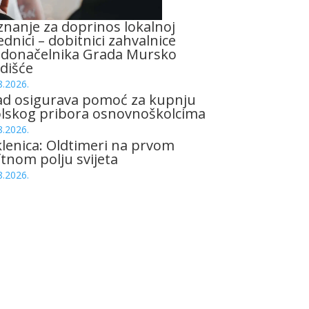
znanje za doprinos lokalnoj
ednici – dobitnici zahvalnice
adonačelnika Grada Mursko
dišće
8.2026.
ad osigurava pomoć za kupnju
olskog pribora osnovnoškolcima
8.2026.
lenica: Oldtimeri na prvom
tnom polju svijeta
8.2026.