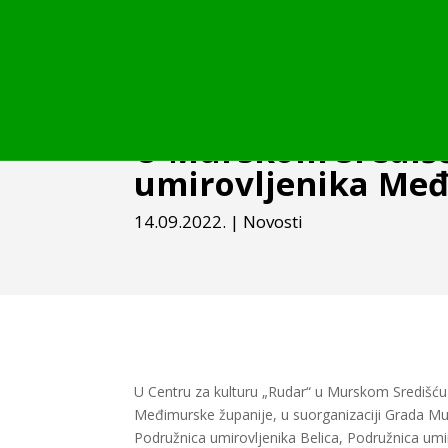
U Murskom Središć
umirovljenika Međ
14.09.2022.
|
Novosti
U Centru za kulturu „Rudar“ u Murskom Središću 
Međimurske županije, u suorganizaciji Grada Murs
Podružnica umirovljenika Belica, Podružnica um