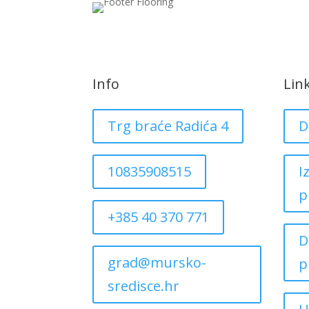
Info
Lin
Trg braće Radića 4
D
10835908515
I
p
+385 40 370 771
D
grad@mursko-
p
sredisce.hr