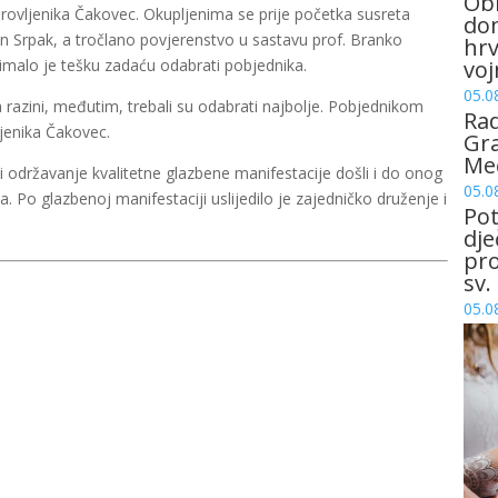
Obi
rovljenika Čakovec. Okupljenima se prije početka susreta
dom
n Srpak, a tročlano povjerenstvo u sastavu prof. Branko
hrv
imalo je tešku zadaću odabrati pobjednika.
voj
05.0
na razini, međutim, trebali su odabrati najbolje. Pobjednikom
Rad
jenika Čakovec.
Gra
Me
 održavanje kvalitetne glazbene manifestacije došli i do onog
05.0
 Po glazbenoj manifestaciji uslijedilo je zajedničko druženje i
Pot
dje
pro
sv.
05.0