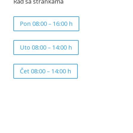
Rad sa strankama
Pon 08:00 – 16:00 h
Uto 08:00 – 14:00 h
Čet 08:00 – 14:00 h
Copyright ©
2026
Grad Mursko Središće | Razvijeno sa
❤️ od
InTeh