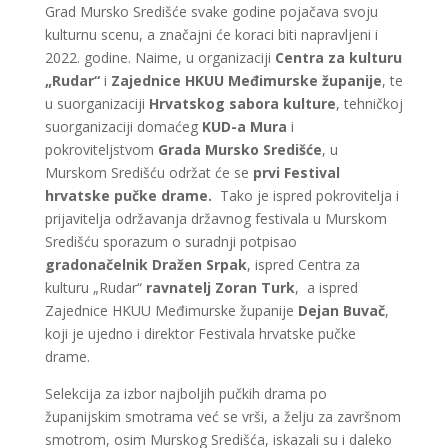
Grad Mursko Središće svake godine pojačava svoju
kulturnu scenu, a značajni će koraci biti napravljeni i
2022. godine. Naime, u organizaciji
Centra za kulturu
„Rudar“
i
Zajednice HKUU Međimurske županije
, te
u suorganizaciji
Hrvatskog sabora kulture
, tehničkoj
suorganizaciji domaćeg
KUD-a Mura
i
pokroviteljstvom
Grada Mursko Središće
, u
Murskom Središću održat će se
prvi Festival
hrvatske pučke drame.
Tako je ispred pokrovitelja i
prijavitelja održavanja državnog festivala u Murskom
Središću sporazum o suradnji potpisao
gradonačelnik
Dražen Srpak
, ispred Centra za
kulturu „Rudar“
ravnatelj
Zoran Turk
, a ispred
Zajednice HKUU Međimurske županije
Dejan Buvač
,
koji je ujedno i direktor Festivala hrvatske pučke
drame.
Selekcija za izbor najboljih pučkih drama po
županijskim smotrama već se vrši, a želju za završnom
smotrom, osim Murskog Središća, iskazali su i daleko