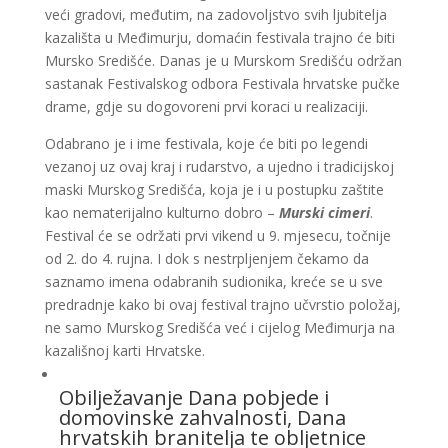
veći gradovi, međutim, na zadovoljstvo svih ljubitelja
kazališta u Međimurju, domaćin festivala trajno će biti
Mursko Središće. Danas je u Murskom Središću održan
sastanak Festivalskog odbora Festivala hrvatske pučke
drame, gdje su dogovoreni prvi koraci u realizaciji.
Odabrano je i ime festivala, koje će biti po legendi
vezanoj uz ovaj kraj i rudarstvo, a ujedno i tradicijskoj
maski Murskog Središća, koja je i u postupku zaštite
kao nematerijalno kulturno dobro –
Murski cimeri
.
Festival će se održati prvi vikend u 9. mjesecu, točnije
od 2. do 4. rujna. I dok s nestrpljenjem čekamo da
saznamo imena odabranih sudionika, kreće se u sve
predradnje kako bi ovaj festival trajno učvrstio položaj,
ne samo Murskog Središća već i cijelog Međimurja na
kazališnoj karti Hrvatske.
Obilježavanje Dana pobjede i
domovinske zahvalnosti, Dana
hrvatskih branitelja te obljetnice