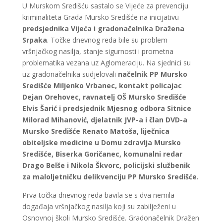
U Murskom Središću sastalo se Vijeće za prevenciju
kriminaliteta Grada Mursko Središće na inicijativu
predsjednika Vijeća i gradonačelnika Dražena
Srpaka
. Točke dnevnog reda bile su problem
vršnjačkog nasilja, stanje sigurnosti i prometna
problematika vezana uz Aglomeraciju. Na sjednici su
uz gradonačelnika sudjelovali
načelnik PP Mursko
Središće Miljenko Vrbanec, kontakt policajac
Dejan Orehovec, ravnatelj OŠ Mursko Središće
Elvis Šarić i predsjednik Mjesnog odbora Sitnice
Milorad Mihanović, djelatnik JVP-a i član DVD-a
Mursko Središće Renato Matoša, liječnica
obiteljske medicine u Domu zdravlja Mursko
Središće, Biserka Goričanec, komunalni redar
Drago Belše i Nikola Škvorc, policijski službenik
za maloljetničku delikvenciju PP Mursko Središće.
Prva točka dnevnog reda bavila se s dva nemila
događaja vršnjačkog nasilja koji su zabilježeni u
Osnovnoj školi Mursko Središće. Gradonačelnik Dražen