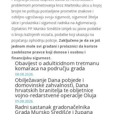
problemom prometovanja kroz Martinsku ulicu u kojoj
brojni ne poštuju postavljene prometne znakove i
ozbiljno ugrožavaju svoju sigurnost, sigurnost žitelja
ulice i prolaznika i sigurnost radnika na Aglomeraciji.
Djelatnici PP Mursko Središće iznijeli su jasne podatke
o broju kažnjenih vozača, podatke koji ukazuju na
pojačanju ophodnju policije.
Zaključeno je da se još
jednom mole svi građani i prolaznici da koriste
zaobilazne pravce koji donose i osobnu i
financijsku sigurnost.
Obavijest o adulticidnom tretmanu
komaraca na području grada
08.08.2026.
Obilježavanje Dana pobjede i
domovinske zahvalnosti, Dana
hrvatskih branitelja te obljetnice
vojno-redarstvene operacije Oluja
05.08.2026.
Radni sastanak gradonačelnika
Grada Mursko Središće i župana