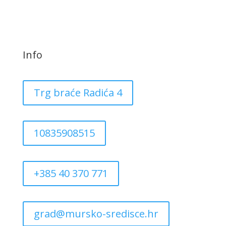
Info
Trg braće Radića 4
10835908515
+385 40 370 771
grad@mursko-sredisce.hr