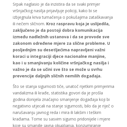
Srpak naglasio je da inzistira da se svaki primjer
vršnjačkog nasilja prijavljuje policiji, kako bi se
izbjegnula kriva tumačenja o pokušajima zataškavanja
ili nečem sličnom.
Kroz raspravu koja je uslijedila,
zaključeno je da postoji dobra komunikacija
između nadležnih ustanova i da se provode sve
zakonom određene mjere za slične probleme. U
posljednjim su desetljećima napravljeni važni
koraci u integraciji djece nacionalne manjine,
kao i u smanjivanju količine vršnjačkog nasilja i
važno je da se učini sve što se može u svrhu
prevencije daljnjih sličnih nemilih događaja.
Što se stanja sigurnosti tiče, unatoč rijetkim primjerima
vandalizma ili krađe, statistika govori da je prošla
godina donijela značajno smanjenje događaja koji bi
negativno utjecali na stanje sigurnosti, bilo da je riječ o
narušavanju javnog reda i mira ili lakšim i teškim
krađama. Tome su sasvim sigurno pridonijele i mjere
koje su smanjile javna okupljanja, konzumiranje