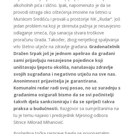
alkoholnih pića i slično. Ipak, napomenuto je da se
provodi istraga oko oštećenja imovine na šetnici u
Murskom Središću i provali u prostorije NK „Rudar“. Još
jedan problem na koji je skrenuta pažnja je nesavjesno
odlaganje smeća, čija sanacija stvara troškove
proračunu Grada. Također, zbog nerijetkog spaljivanja
vrlo štetno utječe na zdravlje građana.
Gradonačelnik
Dražen Srpak još je jednom apelirao da građani
sami prijavljuju nesavjesne pojedince koji
uništavaju ljepotu okoliša, narušavaju zdravlje
svojih sugrađana i negativno utječu na sve nas.
Anonimnost prijavitelja je garantirana.
Komunalni redar radi svoj posao, no uz suradnju s
građanima osigurali bismo da se svi počinitelji
takvih djela sankcioniraju i da se spriječi takva
praksa u budućnosti.
Razgovor sa sumještanima na
tu je temu najavio i predsjednik Mjesnog odbora
Sitnice Milorad Mihanović.
Posljednja točka rasprave bavila se novonastalim