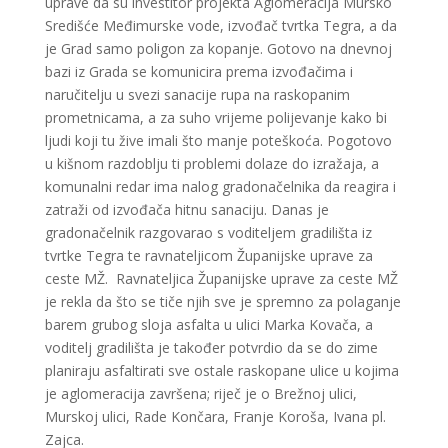
uprave da su investitor projekta Aglomeracija Mursko
Središće Međimurske vode, izvođač tvrtka Tegra, a da
je Grad samo poligon za kopanje. Gotovo na dnevnoj
bazi iz Grada se komunicira prema izvođačima i
naručitelju u svezi sanacije rupa na raskopanim
prometnicama, a za suho vrijeme polijevanje kako bi
ljudi koji tu žive imali što manje poteškoća. Pogotovo
u kišnom razdoblju ti problemi dolaze do izražaja, a
komunalni redar ima nalog gradonačelnika da reagira i
zatraži od izvođača hitnu sanaciju. Danas je
gradonačelnik razgovarao s voditeljem gradilišta iz
tvrtke Tegra te ravnateljicom Županijske uprave za
ceste MŽ. Ravnateljica Županijske uprave za ceste MŽ
je rekla da što se tiče njih sve je spremno za polaganje
barem grubog sloja asfalta u ulici Marka Kovača, a
voditelj gradilišta je također potvrdio da se do zime
planiraju asfaltirati sve ostale raskopane ulice u kojima
je aglomeracija završena; riječ je o Brežnoj ulici,
Murskoj ulici, Rade Končara, Franje Koroša, Ivana pl.
Zajca.