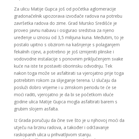
Za ulicu Matije Gupca još od početka aglomeracije
gradonačelnik upozorava izvođače radova na potrebu
završetka radova do zime. Grad Mursko Središće je
proveo javnu nabavu i osigurao sredstva za njeno
uređenje u iznosu od 3,5 milijuna kuna. Međutim, to je
postalo upitno s obzirom na kašnjenje s polaganjem
fekalnih cijevi, a potrebno je još izmijeniti plinske i
vodovodne instalacije s ponovnim priključenjem svake
kuće na iste te postaviti oborinsku odvodnju. Tek
nakon toga može se asfaltirati sa vjerojatno prije toga
potrebitim rokom za slijeganje terena. U slučaju da
posluži dobro vrijeme i u zimskom periodu te će se
moći raditi, vjerojatno je da bi se početkom iduće
godine ulica Matije Gupca mogla asfaltirati barem s
grubim slojem asfalta.
Iz Grada poručuju da čine sve što je u njihovoj moći da
utječu na brzinu radova, a također i održavanje
raskopanih ulica u prihvatljivom stanju.