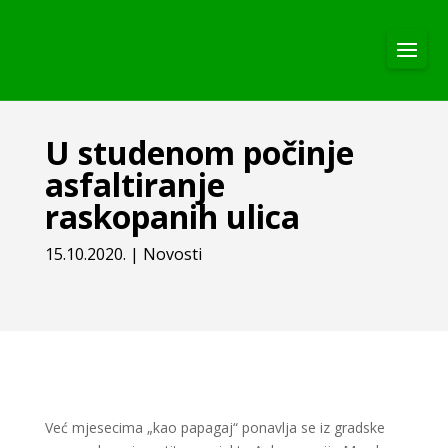
U studenom počinje
asfaltiranje
raskopanih ulica
15.10.2020.
|
Novosti
Već mjesecima „kao papagaj“ ponavlja se iz gradske