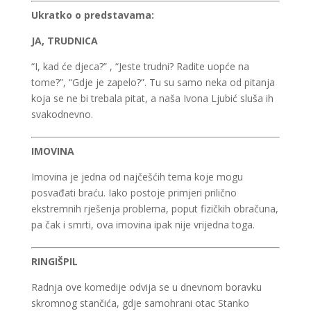
Ukratko o predstavama:
JA, TRUDNICA
“I, kad će djeca?” , “Jeste trudni? Radite uopće na
tome?”, “Gdje je zapelo?”. Tu su samo neka od pitanja
koja se ne bi trebala pitat, a naša Ivona Ljubić sluša ih
svakodnevno.
IMOVINA
Imovina je jedna od najčešćih tema koje mogu
posvađati braću. Iako postoje primjeri prilično
ekstremnih rješenja problema, poput fizičkih obračuna,
pa čak i smrti, ova imovina ipak nije vrijedna toga.
RINGIŠPIL
Radnja ove komedije odvija se u dnevnom boravku
skromnog stančića, gdje samohrani otac Stanko