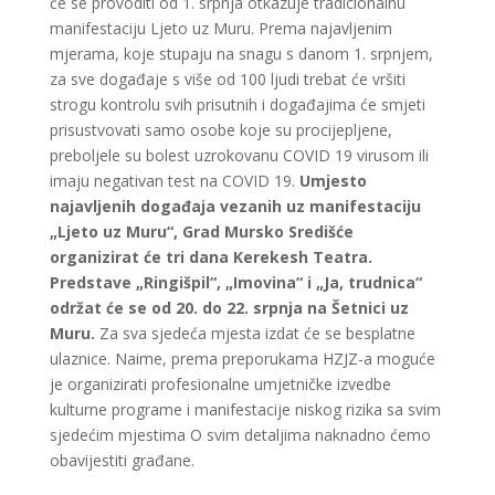
će se provoditi od 1. srpnja otkazuje tradicionalnu
manifestaciju Ljeto uz Muru. Prema najavljenim
mjerama, koje stupaju na snagu s danom 1. srpnjem,
za sve događaje s više od 100 ljudi trebat će vršiti
strogu kontrolu svih prisutnih i događajima će smjeti
prisustvovati samo osobe koje su procijepljene,
preboljele su bolest uzrokovanu COVID 19 virusom ili
imaju negativan test na COVID 19.
Umjesto
najavljenih događaja vezanih uz manifestaciju
„Ljeto uz Muru“, Grad Mursko Središće
organizirat će tri dana Kerekesh Teatra.
Predstave „Ringišpil“, „Imovina“ i „Ja, trudnica“
održat će se od 20. do 22. srpnja na Šetnici uz
Muru.
Za sva sjedeća mjesta izdat će se besplatne
ulaznice. Naime, prema preporukama HZJZ-a moguće
je organizirati profesionalne umjetničke izvedbe
kulturne programe i manifestacije niskog rizika sa svim
sjedećim mjestima O svim detaljima naknadno ćemo
obavijestiti građane.