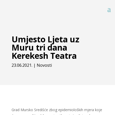
Umjesto Ljeta uz
Muru tri dana
Kerekesh Teatra
23.06.2021.
|
Novosti
Grad Mursko Središće zbog epidemioloških mjera koje