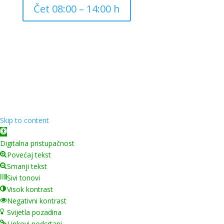
Čet 08:00 – 14:00 h
Copyright ©
2026
Grad Mursko Središće | Razvijeno sa
❤️ od
InTeh
Skip to content
Open toolbar
Digitalna pristupačnost
Povećaj tekst
Smanji tekst
Sivi tonovi
Visok kontrast
Negativni kontrast
Svijetla pozadina
Linkovi podcrtani