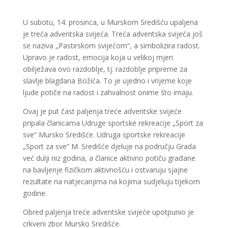
U subotu, 14. prosinca, u Murskom Središću upaljena
je treća adventska svijeća. Treća adventska svijeća još
se naziva „Pastirskom svijećom“, a simbolizira radost.
Upravo je radost, emocija koja u velikoj mjeri
obilježava ovo razdoblje, tj. razdoblje pripreme za
slavlje blagdana Božića. To je ujedno i vrijeme koje
ljude potiče na radost i zahvalnost onime što imaju.
Ovaj je put čast paljenja treće adventske svijeće
pripala članicama Udruge sportske rekreacije „Sport za
sve“ Mursko Središće. Udruga sportske rekreacije
„Sport za sve“ M. Središće djeluje na području Grada
već dulji niz godina, a članice aktivno potiču građane
na bavljenje fizičkom aktivnošću i ostvaruju sjajne
rezultate na natjecanjima na kojima sudjeluju tijekom
godine.
Obred paljenja treće adventske svijeće upotpunio je
crkveni zbor Mursko Središće.