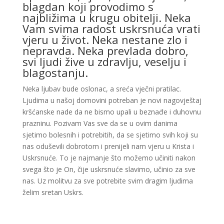
blagdan koji provodimo s
najbližima u krugu obitelji. Neka
Vam svima radost uskrsnuća vrati
vjeru u život. Neka nestane zlo i
nepravda. Neka prevlada dobro,
svi ljudi žive u zdravlju, veselju i
blagostanju.
Neka ljubav bude oslonac, a sreća vječni pratilac.
Ljudima u našoj domovini potreban je novi nagovještaj
kršćanske nade da ne bismo upali u beznađe i duhovnu
prazninu. Pozivam Vas sve da se u ovim danima
sjetimo bolesnih i potrebitih, da se sjetimo svih koji su
nas oduševili dobrotom i prenijeli nam vjeru u Krista i
Uskrsnuće. To je najmanje što možemo učiniti nakon
svega što je On, čije uskrsnuće slavimo, učinio za sve
nas. Uz molitvu za sve potrebite svim dragim ljudima
želim sretan Uskrs.