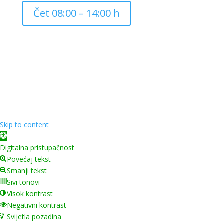
Čet 08:00 – 14:00 h
Copyright ©
2026
Grad Mursko Središće | Razvijeno sa
❤️ od
InTeh
Skip to content
Open toolbar
Digitalna pristupačnost
Povećaj tekst
Smanji tekst
Sivi tonovi
Visok kontrast
Negativni kontrast
Svijetla pozadina