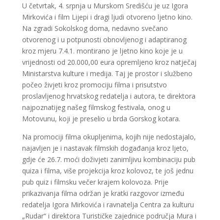
U četvrtak, 4. srpnja u Murskom Središću je uz Igora
Mirkovića i film Lijepi i dragi ljudi otvoreno ljetno kino.
Na zgradi Sokolskog doma, nedavno svečano
otvorenog i u potpunosti obnovljenog i adaptiranog
kroz mjeru 7.4.1. montirano je ljetno kino koje je u
vrijednosti od 20.000,00 eura opremljeno kroz natječaj
Ministarstva kulture i medija. Taj je prostor i službeno
počeo živjeti kroz promociju filma i prisutstvo
proslavljenog hrvatskog redatelja i autora, te direktora
najpoznatijeg našeg filmskog festivala, onog u
Motovunu, koji je preselio u brda Gorskog kotara.
Na promociji filma okupljenima, kojih nije nedostajalo,
najavljen je i nastavak filmskih događanja kroz ljeto,
gdje će 26.7. moći doživjeti zanimljivu kombinaciju pub
quiza i filma, više projekcija kroz kolovoz, te još jednu
pub quiz i filmsku večer krajem kolovoza. Prije
prikazivanja filma održan je kratki razgovor između
redatelja Igora Mirkovića i ravnatelja Centra za kulturu
„Rudar“ i direktora Turističke zajednice područja Mura i