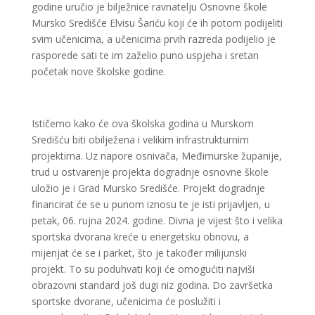
godine uručio je bilježnice ravnatelju Osnovne škole
Mursko Središće Elvisu Šariću koji će ih potom podijeliti
svim učenicima, a učenicima prvih razreda podijelio je
rasporede sati te im zaželio puno uspjeha i sretan
početak nove školske godine.
Ističemo kako će ova školska godina u Murskom
Središću biti obilježena i velikim infrastrukturnim
projektima. Uz napore osnivača, Međimurske županije,
trud u ostvarenje projekta dogradnje osnovne škole
uložio je i Grad Mursko Središće. Projekt dogradnje
financirat će se u punom iznosu te je isti prijavljen, u
petak, 06. rujna 2024. godine. Divna je vijest što i velika
sportska dvorana kreće u energetsku obnovu, a
mijenjat će se i parket, što je također milijunski
projekt. To su poduhvati koji će omogućiti najviši
obrazovni standard još dugi niz godina. Do završetka
sportske dvorane, učenicima će poslužiti i