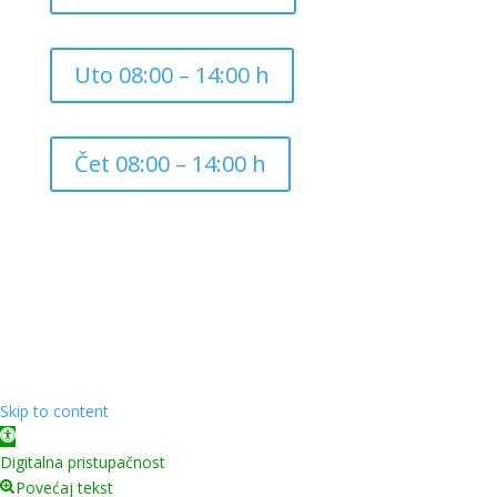
Uto 08:00 – 14:00 h
Čet 08:00 – 14:00 h
Copyright ©
2026
Grad Mursko Središće | Razvijeno sa
❤️ od
InTeh
Skip to content
Open toolbar
Digitalna pristupačnost
Povećaj tekst