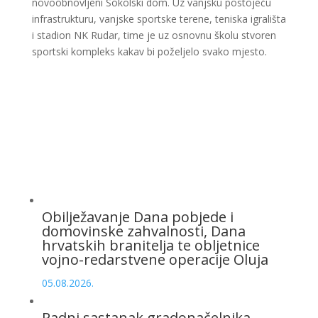
novoobnovljeni Sokolski dom. Uz vanjsku postojeću
infrastrukturu, vanjske sportske terene, teniska igrališta
i stadion NK Rudar, time je uz osnovnu školu stvoren
sportski kompleks kakav bi poželjelo svako mjesto.
Obilježavanje Dana pobjede i
domovinske zahvalnosti, Dana
hrvatskih branitelja te obljetnice
vojno-redarstvene operacije Oluja
05.08.2026.
Radni sastanak gradonačelnika