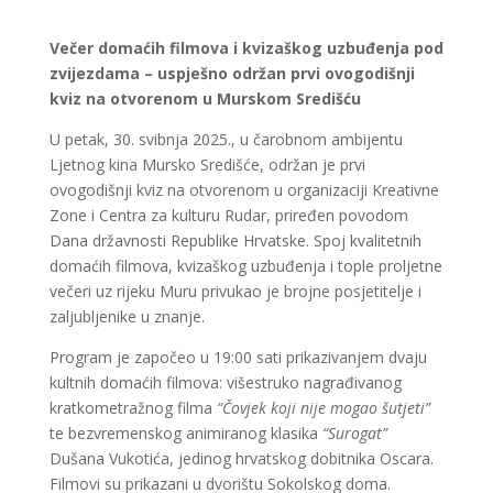
Večer domaćih filmova i kvizaškog uzbuđenja pod
zvijezdama – uspješno održan prvi ovogodišnji
kviz na otvorenom u Murskom Središću
U petak, 30. svibnja 2025., u čarobnom ambijentu
Ljetnog kina Mursko Središće, održan je prvi
ovogodišnji kviz na otvorenom u organizaciji Kreativne
Zone i Centra za kulturu Rudar, priređen povodom
Dana državnosti Republike Hrvatske. Spoj kvalitetnih
domaćih filmova, kvizaškog uzbuđenja i tople proljetne
večeri uz rijeku Muru privukao je brojne posjetitelje i
zaljubljenike u znanje.
Program je započeo u 19:00 sati prikazivanjem dvaju
kultnih domaćih filmova: višestruko nagrađivanog
kratkometražnog filma
“Čovjek koji nije mogao šutjeti”
te bezvremenskog animiranog klasika
“Surogat”
Dušana Vukotića, jedinog hrvatskog dobitnika Oscara.
Filmovi su prikazani u dvorištu Sokolskog doma.