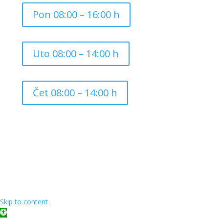
Pon 08:00 – 16:00 h
Uto 08:00 – 14:00 h
Čet 08:00 – 14:00 h
Copyright ©
2026
Grad Mursko Središće | Razvijeno sa
❤️ od
InTeh
Skip to content
Open toolbar