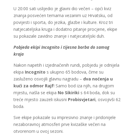
U 20:00 sati uslijedio je glavni dio večeri – opći kviz
znanja posvećen temama vezanim uz Hrvatsku, od
povijesti i sporta, do jezika, glazbe i kulture. Kroz tri
natjecateljska kruga i dodatno pitanje procjene, ekipe
su pokazale zavidno znanje i natjecateljski duh.
Pobjeda ekipi Incognito i tijesna borba do samog
kraja
Nakon napetih i izjednačenih rundi, pobjedu je odnijela
ekipa
Incognito
s ukupno 65 bodova, čime su
zasluženo osvojili glavnu nagradu –
dva noćenja u
kući za odmor Rajf
! Samo bod iza njih, na drugom
mjestu, našla se ekipa
No Sikiriki
s 64 boda, dok su
treće mjesto zauzeli iskusni
Probisvjetari
, osvojivši 62
boda.
Sve ekipe pokazale su impresivno znanje i pridonijele
nezaboravnoj atmosferi prve kvizaške večeri na
otvorenom u ovoj sezoni.