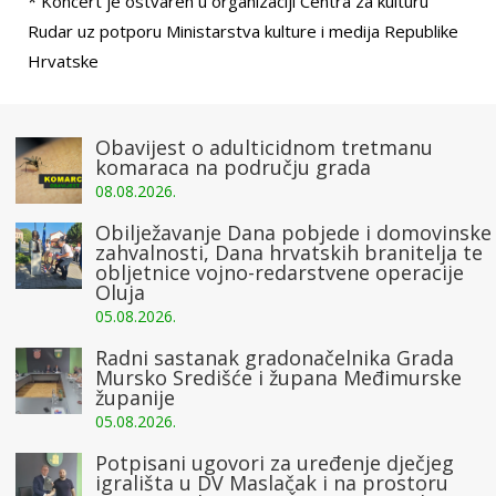
* Koncert je ostvaren u organizaciji Centra za kulturu
Rudar uz potporu Ministarstva kulture i medija Republike
Hrvatske
Obavijest o adulticidnom tretmanu
komaraca na području grada
08.08.2026.
Obilježavanje Dana pobjede i domovinske
zahvalnosti, Dana hrvatskih branitelja te
obljetnice vojno-redarstvene operacije
Oluja
05.08.2026.
Radni sastanak gradonačelnika Grada
Mursko Središće i župana Međimurske
županije
05.08.2026.
Potpisani ugovori za uređenje dječjeg
igrališta u DV Maslačak i na prostoru