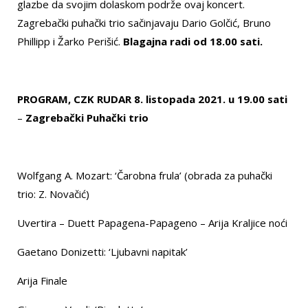
glazbe da svojim dolaskom podrže ovaj koncert.
Zagrebački puhački trio sačinjavaju Dario Golčić, Bruno
Phillipp i Žarko Perišić.
Blagajna radi od 18.00 sati.
PROGRAM, CZK RUDAR 8. listopada 2021. u 19.00 sati
–
Zagrebački Puhački trio
Wolfgang A. Mozart: ‘Čarobna frula’ (obrada za puhački
trio: Z. Novačić)
Uvertira – Duett Papagena-Papageno – Arija Kraljice noći
Gaetano Donizetti: ‘Ljubavni napitak’
Arija Finale