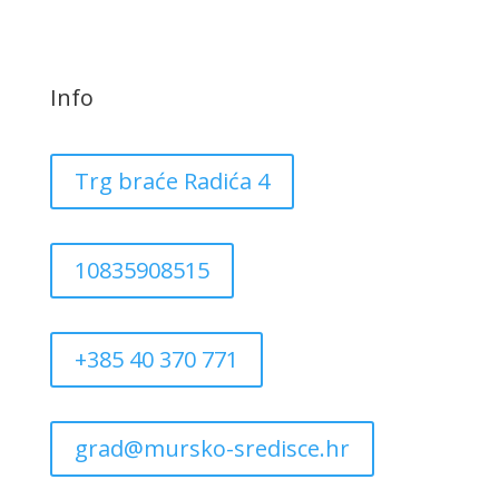
Info
Trg braće Radića 4
10835908515
+385 40 370 771
grad@mursko-sredisce.hr