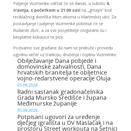
Paljenje Vuzmenke održat će se danas, u subotu
4.
travnja, s početkom u 21:00 sati
na „gmajni“ kod
reciklažnog dvorišta Murs-ekoma u Martinskoj ulici. Za
postavljanje i paljenje Vuzmenke pobrinut će se
Rudarski zbor, a za sve posjetitelje osigurane su i
besplatne kobasice te piće.
Pozivamo sve građane da nam se pridruže i provedu
ugodnu večer uz tradiciju, druženje i toplinu Vuzmenke.
Obilježavanje Dana pobjede i
domovinske zahvalnosti, Dana
hrvatskih branitelja te obljetnice
vojno-redarstvene operacije Oluja
05.08.2026.
Radni sastanak gradonačelnika
Grada Mursko Središće i župana
Međimurske županije
05.08.2026.
Potpisani ugovori za uređenje
dječjeg igrališta u DV Maslačak i na
prostoru Street workouta na Šetnici