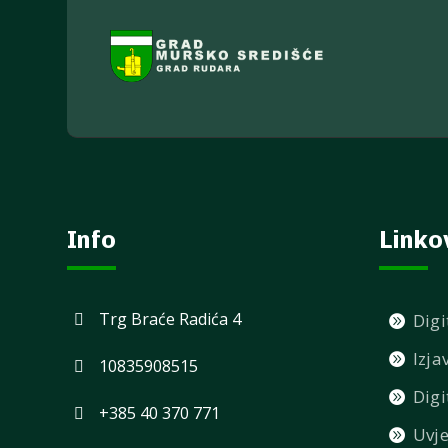
Info
Linko
Trg Braće Radića 4
Digi
Izja
10835908515
Digi
+385 40 370 771
Uvje