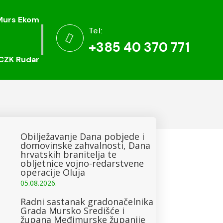
Murs Ekom
Murs Ekom
Tel:
Tel:


+385 40 370 771
+385 40 370 771
CZK Rudar
CZK Rudar
Obilježavanje Dana pobjede i
domovinske zahvalnosti, Dana
hrvatskih branitelja te
obljetnice vojno-redarstvene
operacije Oluja
05.08.2026.
Radni sastanak gradonačelnika
Grada Mursko Središće i
župana Međimurske županije