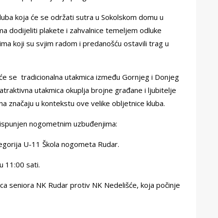
uba koja će se održati sutra u Sokolskom domu u
ma dodijeliti plakete i zahvalnice temeljem odluke
ma koji su svjim radom i predanošću ostavili trag u
 će se tradicionalna utakmica između Gornjeg i Donjeg
atraktivna utakmica okuplja brojne građane i ljubitelje
a značaju u kontekstu ove velike obljetnice kluba.
an ispunjen nogometnim uzbuđenjima:
ategorija U-11 Škola nogometa Rudar.
u 11:00 sati.
ica seniora NK Rudar protiv NK Nedelišće, koja počinje