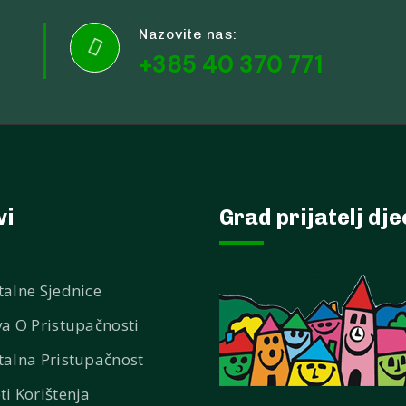
Nazovite nas:

+385 40 370 771
vi
Grad prijatelj dj
talne Sjednice
va O Pristupačnosti
talna Pristupačnost
ti Korištenja