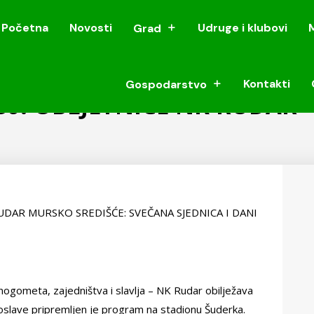
Početna
Novosti
Udruge i klubovi
Grad
Početna
Novosti
Udruge i klubovi
Grad
Kontakti
Gospodarstvo
Kontakti
Gospodarstvo
80. OBLJETNICE NK RUDAR
UDAR MURSKO SREDIŠĆE: SVEČANA SJEDNICA I DANI
nogometa, zajedništva i slavlja – NK Rudar obilježava
roslave pripremljen je program na stadionu Šuderka.