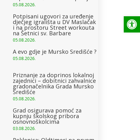
05.08.2026.
Op
Potpisani ugovori za uređenje
dječjeg igrališta u DV Maslačak
i na prostoru Street workouta
na Šetnici sv. Barbare
05.08.2026.
A evo gdje je Mursko Središće ?
05.08.2026.
Priznanje za doprinos lokalnoj
zajednici – dobitnici zahvalnice
gradonačelnika Grada Mursko
Središće
05.08.2026.
Grad osigurava pomoć za
kupnju školskog pribora
osnovnoškolcima
03.08.2026.
Peklenica: Oldtimeri na prvom