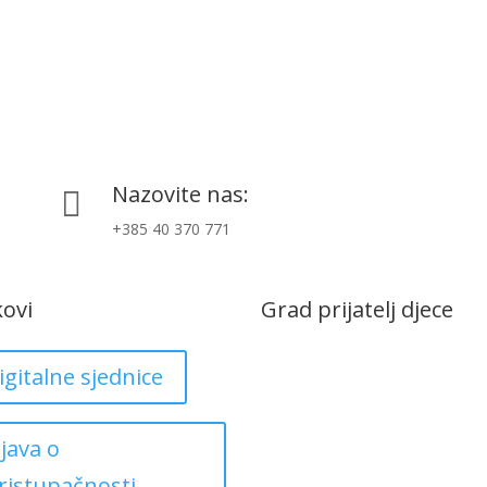
Nazovite nas:

+385 40 370 771
kovi
Grad prijatelj djece
igitalne sjednice
zjava o
ristupačnosti