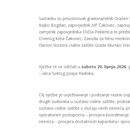
Sastanku su prisustvovali gradonačelnik Dražen S
Rajko Bogdan, zapovjednik JVP Čakovec, zapovj
zamjenik zapovjednika DVDa Peklenica te predsta
Crvenog križa Čakovec, Zavoda za hitnu medicin
članovi Stožera civilne zaštite Grada Mursko Sr
Vježba će se održati u
subotu 20. lipnja 2026.
g
– ulica Svetog Josipa Radnika.
Cilj vježbe je uvježbavanje i podizanje razine os
drugih sudionika u sustavu civilne zaštite, podiz
sustava civilne zaštite u slučaju većih nesreća,
operativnim postupcima – provjera koordinacije sv
nesreća – provjera dostatnosti kapaciteta i spos