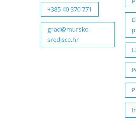
+385 40 370 771
D
grad@mursko-
p
sredisce.hr
U
P
P
I