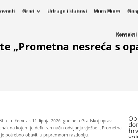
ovosti
Grad
Udruge i klubovi
Murs Ekom
Gos
ovosti
Grad
Udruge i klubovi
Murs Ekom
Gos
Kontakti
Kontakti
tite „Prometna nesreća s op
Obi
tite, u četvrtak 11. lipnja 2026. godine u Gradskoj upravi
dom
anak na kojem je definiran način odvijanja vježbe „Prometna
hrv
 je potrebno obaviti u pripremnom razdoblju.
voj