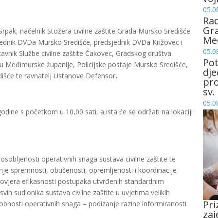
05.0
Rad
Gra
rpak, načelnik Stožera civilne zaštite Grada Mursko Središće
Me
ednik DVDa Mursko Središće, predsjednik DVDa Križovec i
05.0
vnik Službe civilne zaštite Čakovec, Gradskog društva
Pot
u Međimurske županije, Policijske postaje Mursko Središće,
dje
edišće te ravnatelj Ustanove Defensor
.
pro
sv.
05.0
odine s početkom u 10,00 sati, a ista će se održati na lokaciji
posobljenosti operativnih snaga sustava civilne zaštite te
anje spremnosti, obučenosti, opremljenosti i koordinacije
 provjera efikasnosti postupaka utvrđenih standardnim
ih sudionika sustava civilne zaštite u uvjetima velikih
Pri
obnosti operativnih snaga – podizanje razine informiranosti.
zaj