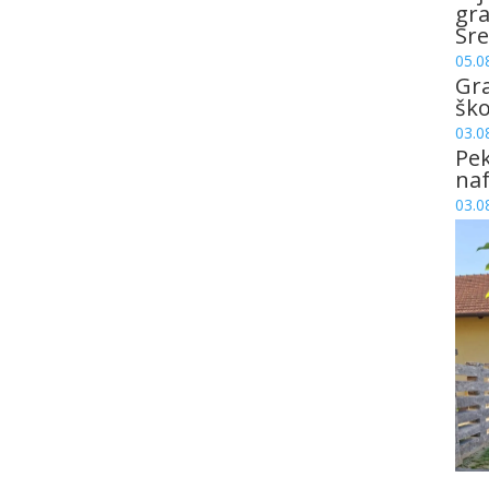
gr
Sre
05.0
Gr
šk
03.0
Pek
naf
03.0