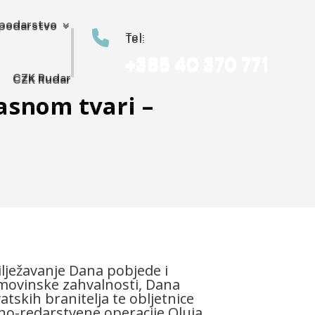
podarstvo
podarstvo


Tel:
Tel:
+385 40 370 771
+385 40 370 771
CZK Rudar
CZK Rudar
asnom tvari –
lježavanje Dana pobjede i
ovinske zahvalnosti, Dana
atskih branitelja te obljetnice
no-redarstvene operacije Oluja