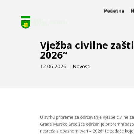
Početna
N
Početna
N
Vježba civilne zaš
2026“
12.06.2026.
|
Novosti
U svrhu pripreme za održavanje vježbe civilne zaš
Grada Mursko Središće održan je pripremni sast
nesreća s opasnom tvari – 2026“ te zadaće koje