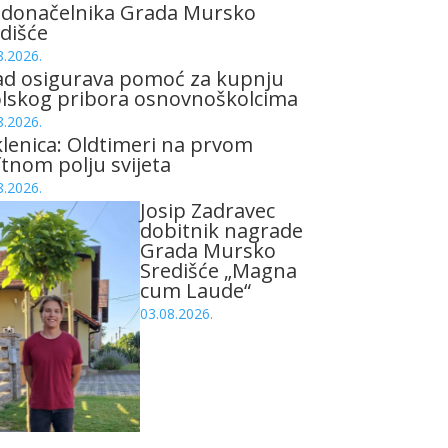
adonačelnika Grada Mursko
dišće
8.2026.
ad osigurava pomoć za kupnju
olskog pribora osnovnoškolcima
8.2026.
lenica: Oldtimeri na prvom
tnom polju svijeta
8.2026.
Josip Zadravec
dobitnik nagrade
Grada Mursko
Središće „Magna
cum Laude“
03.08.2026.