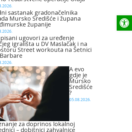
8.2026.
ni sastanak gradonačelnika
Op
da Mursko Središće i župana
đimurske županije
8.2026.
pisani ugovori za uređenje
čjeg igrališta u DV Maslačak i na
storu Street workouta na Šetnici
 Barbare
8.2026.
A evo
gdje je
Mursko
Središće
?
05.08.2026.
znanje za doprinos lokalnoj
ednici – dobitnici zahvalnice