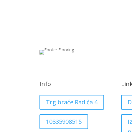
Info
Lin
Trg braće Radića 4
D
10835908515
I
p