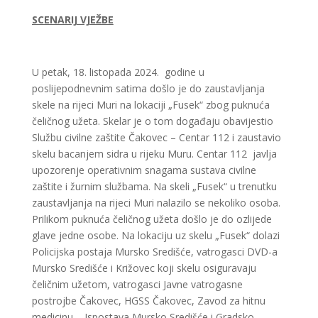
SCENARIJ VJEŽBE
U petak, 18. listopada 2024. godine u
poslijepodnevnim satima došlo je do zaustavljanja
skele na rijeci Muri na lokaciji „Fusek“ zbog puknuća
čeličnog užeta. Skelar je o tom događaju obavijestio
Službu civilne zaštite Čakovec – Centar 112 i zaustavio
skelu bacanjem sidra u rijeku Muru. Centar 112 javlja
upozorenje operativnim snagama sustava civilne
zaštite i žurnim službama. Na skeli „Fusek“ u trenutku
zaustavljanja na rijeci Muri nalazilo se nekoliko osoba.
Prilikom puknuća čeličnog užeta došlo je do ozlijede
glave jedne osobe. Na lokaciju uz skelu „Fusek“ dolazi
Policijska postaja Mursko Središće, vatrogasci DVD-a
Mursko Središće i Križovec koji skelu osiguravaju
čeličnim užetom, vatrogasci Javne vatrogasne
postrojbe Čakovec, HGSS Čakovec, Zavod za hitnu
medicinu – Ispostava Mursko Središće i Gradsko