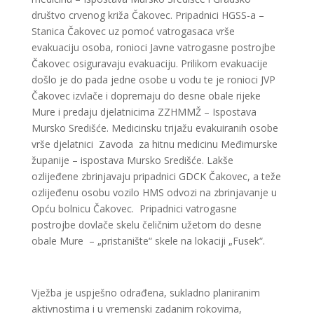
društvo crvenog križa Čakovec. Pripadnici HGSS-a –
Stanica Čakovec uz pomoć vatrogasaca vrše
evakuaciju osoba, ronioci Javne vatrogasne postrojbe
Čakovec osiguravaju evakuaciju. Prilikom evakuacije
došlo je do pada jedne osobe u vodu te je ronioci JVP
Čakovec izvlače i dopremaju do desne obale rijeke
Mure i predaju djelatnicima ZZHMMŽ – Ispostava
Mursko Središće. Medicinsku trijažu evakuiranih osobe
vrše djelatnici Zavoda za hitnu medicinu Međimurske
županije – ispostava Mursko Središće. Lakše
ozlijeđene zbrinjavaju pripadnici GDCK Čakovec, a teže
ozlijeđenu osobu vozilo HMS odvozi na zbrinjavanje u
Opću bolnicu Čakovec. Pripadnici vatrogasne
postrojbe dovlače skelu čeličnim užetom do desne
obale Mure – „pristanište“ skele na lokaciji „Fusek“.
Vježba je uspješno odrađena, sukladno planiranim
aktivnostima i u vremenski zadanim rokovima,