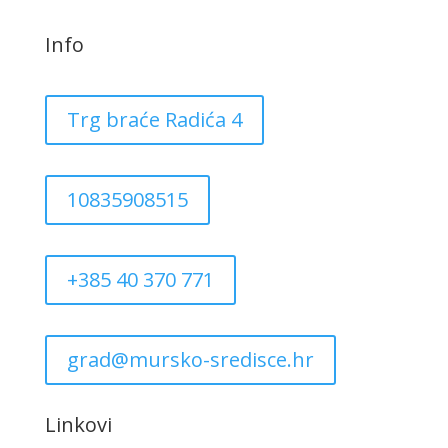
Info
Trg braće Radića 4
10835908515
+385 40 370 771
grad@mursko-sredisce.hr
Linkovi