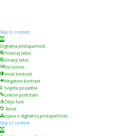
❤️ od
InTeh
Skip to content
Open toolbar
Digitalna pristupačnost
Povećaj tekst
Smanji tekst
Sivi tonovi
Visok kontrast
Negativni kontrast
Svijetla pozadina
Linkovi podcrtani
Čitljiv font
Reset
Izjava o digitalnoj pristupačnosti
Skip to content
Open toolbar