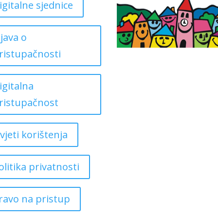
igitalne sjednice
zjava o
ristupačnosti
igitalna
ristupačnost
vjeti korištenja
olitika privatnosti
ravo na pristup