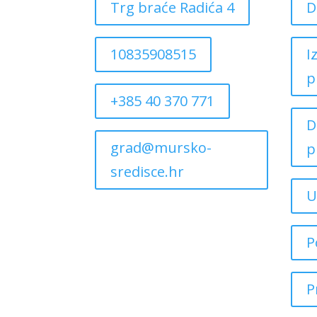
Trg braće Radića 4
D
10835908515
I
p
+385 40 370 771
D
grad@mursko-
p
sredisce.hr
U
P
P