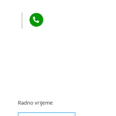
Murs Ekom
Tel:

+385 40 370 771
CZK Rudar
Radno vrijeme