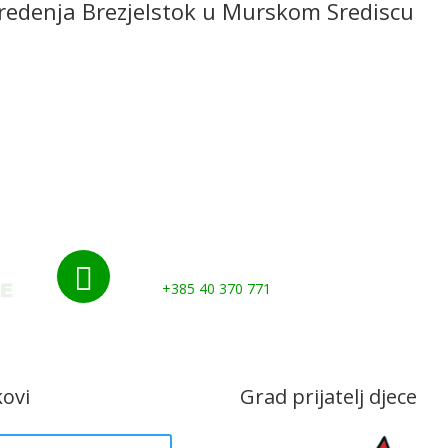
redenja BrezjeIstok u Murskom Srediscu
Početna
Novosti
Udruge i klubovi
Grad
Kontakti
Gospodarstvo
Nazovite nas:

+385 40 370 771
kovi
Grad prijatelj djece