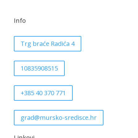
Info
Trg braće Radića 4
10835908515
+385 40 370 771
grad@mursko-sredisce.hr
Linkovi