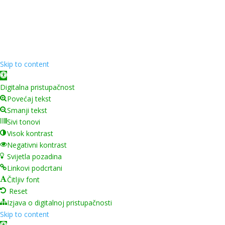
Copyright ©
2026
Grad Mursko Središće | Razvijeno sa
❤️ od
InTeh
Skip to content
Open toolbar
Digitalna pristupačnost
Povećaj tekst
Smanji tekst
Sivi tonovi
Visok kontrast
Negativni kontrast
Svijetla pozadina
Linkovi podcrtani
Čitljiv font
Reset
Izjava o digitalnoj pristupačnosti
Skip to content