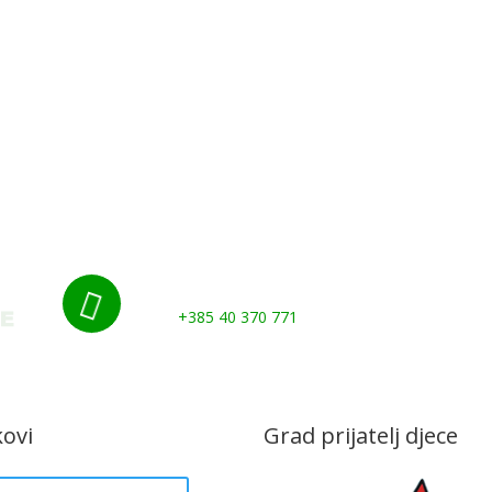
Udruge i klubovi
Murs Ekom
Grad
Gospod
Kontakti
Nazovite nas:

+385 40 370 771
kovi
Grad prijatelj djece