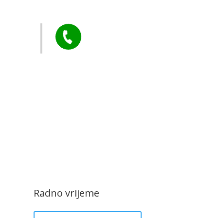
arstvo
Tel:

+385 40 370 771
CZK Rudar
Radno vrijeme