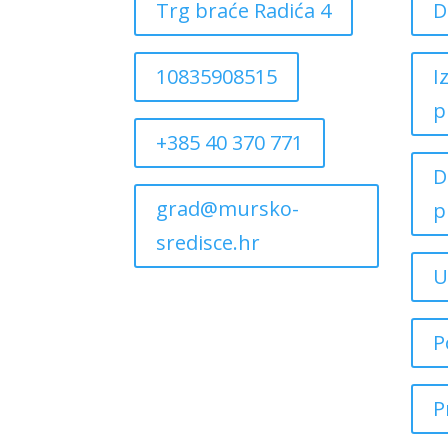
Trg braće Radića 4
D
10835908515
I
p
+385 40 370 771
D
grad@mursko-
p
sredisce.hr
U
P
P