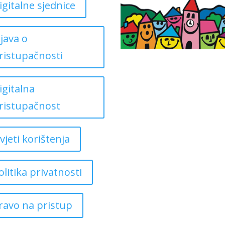
igitalne sjednice
zjava o
ristupačnosti
igitalna
ristupačnost
vjeti korištenja
olitika privatnosti
ravo na pristup