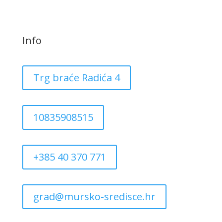
Info
Trg braće Radića 4
10835908515
+385 40 370 771
grad@mursko-sredisce.hr