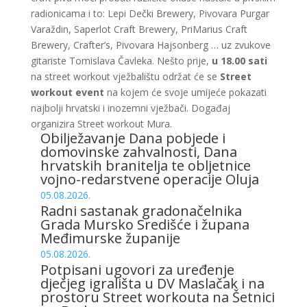
radionicama i to: Lepi Dečki Brewery, Pivovara Purgar
Varaždin, Saperlot Craft Brewery, PriMarius Craft
Brewery, Crafter’s, Pivovara Hajsonberg … uz zvukove
gitariste Tomislava Čavleka. Nešto prije,
u 18.00 sati
na street workout vježbalištu održat će se
Street
workout event
na kojem će svoje umijeće pokazati
najbolji hrvatski i inozemni vježbači. Događaj
organizira Street workout Mura.
Obilježavanje Dana pobjede i
domovinske zahvalnosti, Dana
hrvatskih branitelja te obljetnice
vojno-redarstvene operacije Oluja
05.08.2026.
Radni sastanak gradonačelnika
Grada Mursko Središće i župana
Međimurske županije
05.08.2026.
Potpisani ugovori za uređenje
dječjeg igrališta u DV Maslačak i na
prostoru Street workouta na Šetnici