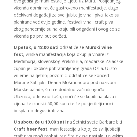
ovogodišnje manifestacije Ljeto uz Muru. Posljednjeg
vikenda dominirat će gastro-eno manifestacije, dugo
očekivani događaji za sve ljubitelje vina i piva. Iako su
planirane već dvije godine, festivali vina i craft piva
zbog pandemije su na kraju bili odgađani i ovog će se
vikenda po prvi put održati.
U petak, u 18.00 sati
održat će se
Murski wine
fest,
vinska manifestacija koja okuplja vinare iz
Međimurja, slovenskog Prekmurja, mađarske Zaladske
županije i okolice pobratimljenog grada Ozlja. U isto
vrijeme na ljetnoj pozornici održat će se koncert
Martine Sabljak i Deana Mošmondora pod nazivom
Murske balade, što će dodatno začiniti ugođaj.
Ulaznica, odnosno čaša, moći će se kupiti na ulazu i
cijena će iznositi 50,00 kuna te će posjetitelji moći
besplatno degustirati vina.
U subotu će u 19.00 sati
na Šetnici svete Barbare biti
Craft beer fest,
manifestacija u kojoj će svi ljubitelji
craft piva moći probati različite okuse nastale u pivskim